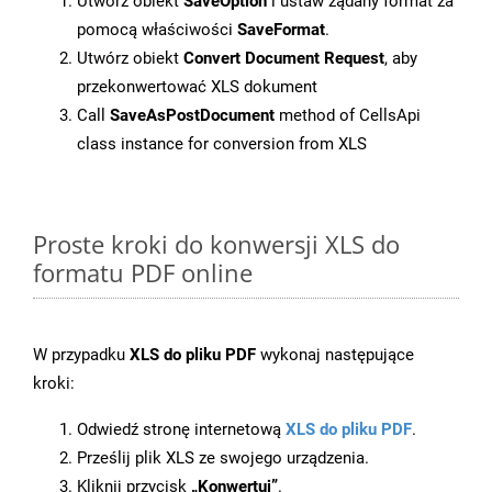
Utwórz obiekt
SaveOption
i ustaw żądany format za
pomocą właściwości
SaveFormat
.
Utwórz obiekt
Convert Document Request
, aby
przekonwertować XLS dokument
Call
SaveAsPostDocument
method of CellsApi
class instance for conversion from XLS
Proste kroki do konwersji XLS do
formatu PDF online
W przypadku
XLS do pliku PDF
wykonaj następujące
kroki:
Odwiedź stronę internetową
XLS do pliku PDF
.
Prześlij plik XLS ze swojego urządzenia.
Kliknij przycisk
„Konwertuj”
.