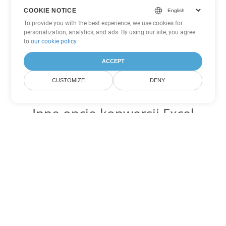
COOKIE NOTICE
To provide you with the best experience, we use cookies for
personalization, analytics, and ads. By using our site, you agree
to
our cookie policy
.
ACCEPT
CUSTOMIZE
DENY
Inne opcje konwersji Excel
Konwertuj XLS na DOC
DOC:
Microsoft Word Binary Format
Konwertuj XLS na DOT
DOT:
Microsoft Word Template Files
Konwertuj XLS na DOCX