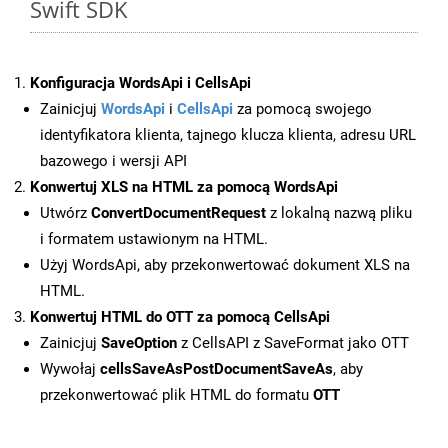
Swift SDK
Konfiguracja WordsApi i CellsApi
Zainicjuj
WordsApi
i
CellsApi
za pomocą swojego
identyfikatora klienta, tajnego klucza klienta, adresu URL
bazowego i wersji API
Konwertuj XLS na HTML za pomocą WordsApi
Utwórz
ConvertDocumentRequest
z lokalną nazwą pliku
i formatem ustawionym na HTML.
Użyj WordsApi, aby przekonwertować dokument XLS na
HTML.
Konwertuj HTML do OTT za pomocą CellsApi
Zainicjuj
SaveOption
z CellsAPI z SaveFormat jako OTT
Wywołaj
cellsSaveAsPostDocumentSaveAs
, aby
przekonwertować plik HTML do formatu
OTT