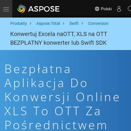
Polski
Toggle navigation
Produkty
Aspose.Total
Swift
Conversion
Konwertuj Excela naOTT, XLS na OTT
BEZPŁATNY konwerter lub Swift SDK
Bezpłatna
Aplikacja Do
Konwersji Online
XLS To OTT Za
Pośrednictwem