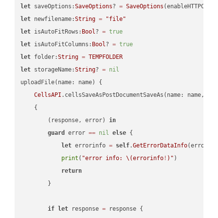
let
 saveOptions:
SaveOptions
? 
=
SaveOptions
(enableHTTPComp
let
 newfilename:
String
=
"file"
let
 isAutoFitRows:
Bool
? 
=
true
let
 isAutoFitColumns:
Bool
? 
=
true
let
 folder:
String
=
TEMPFOLDER
let
 storageName:
String
? 
=
nil
uploadFile(name: name) {

CellsAPI
.cellsSaveAsPostDocumentSaveAs(name: name, sav
    {

        (response, error) 
in
guard
 error 
==
nil
else
 {

let
 errorinfo 
=
self
.
GetErrorDataInfo
(error: 
print
(
"error info: 
\(errorinfo
!
)
"
)

return
        }

if
let
 response 
=
 response {
