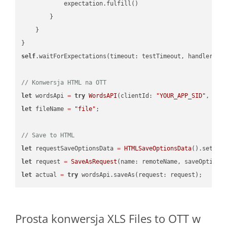
            expectation.fulfill()

        }

    }

self
.waitForExpectations(timeout: testTimeout, handler: 
n
// Konwersja HTML na OTT
let
 wordsApi 
=
try
WordsAPI
(clientId: 
"YOUR_APP_SID"
, cli
let
 fileName 
=
"file"
;

// Save to HTML
let
 requestSaveOptionsData 
=
HTMLSaveOptionsData
().setFil
let
 request 
=
SaveAsRequest
(name: remoteName, saveOptions
let
 actual 
=
try
Prosta konwersja XLS Files to OTT w