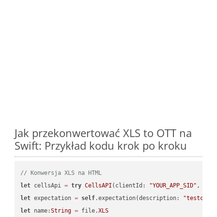
Jak przekonwertować XLS to OTT na
Swift: Przykład kodu krok po kroku
// Konwersja XLS na HTML
let
 cellsApi 
=
try
CellsAPI
(clientId: 
"YOUR_APP_SID"
, cli
let
 expectation 
=
self
.expectation(description: 
"testcell
let
 name:
String
=
 file.
XLS