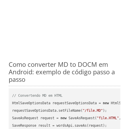
Como converter MD to DOCM em
Android: exemplo de código passo a
passo
// Convertendo MD em HTML
HtmlSaveOptionsData requestSaveOptionsData = 
new
 HtmlSaveO
requestSaveOptionsData.setFileName(
"/file.MD"
);

SaveAsRequest request = 
new
 SaveAsRequest(
"file.HTML"
,req
SaveResponse result = wordsApi.saveAs(request);
