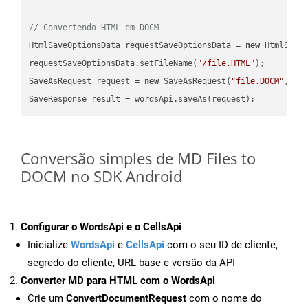
// Convertendo HTML em DOCM
HtmlSaveOptionsData requestSaveOptionsData = 
new
 HtmlSaveO
requestSaveOptionsData.setFileName(
"/file.HTML"
);

SaveAsRequest request = 
new
 SaveAsRequest(
"file.DOCM"
,req
Conversão simples de MD Files to
DOCM no SDK Android
Configurar o WordsApi e o CellsApi
Inicialize
WordsApi
e
CellsApi
com o seu ID de cliente,
segredo do cliente, URL base e versão da API
Converter MD para HTML com o WordsApi
Crie um
ConvertDocumentRequest
com o nome do