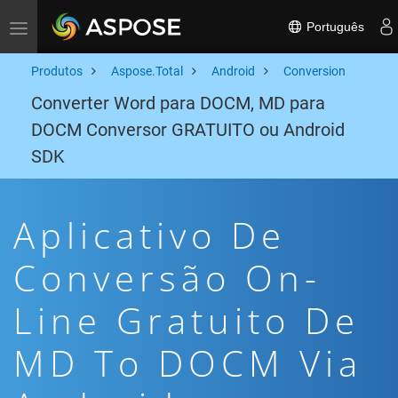
Português
Toggle navigation
Produtos
Aspose.Total
Android
Conversion
Converter Word para DOCM, MD para
DOCM Conversor GRATUITO ou Android
SDK
Aplicativo De
Conversão On-
Line Gratuito De
MD To DOCM Via