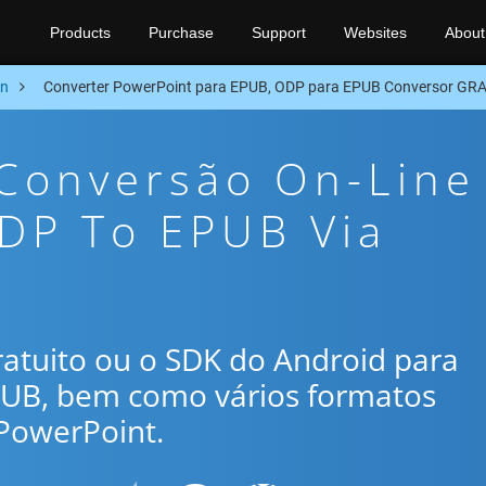
Products
Purchase
Support
Websites
About
on
Converter PowerPoint para EPUB, ODP para EPUB Conversor GR
 Conversão On-Line
ODP To EPUB Via
gratuito ou o SDK do Android para
PUB, bem como vários formatos
PowerPoint.