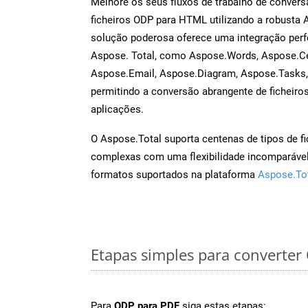
Melhore os seus fluxos de trabalho de conve
ficheiros ODP para HTML utilizando a robusta 
solução poderosa oferece uma integração perf
Aspose. Total, como Aspose.Words, Aspose.Ce
Aspose.Email, Aspose.Diagram, Aspose.Tasks
permitindo a conversão abrangente de ficheiro
aplicações.
O Aspose.Total suporta centenas de tipos de fi
complexas com uma flexibilidade incomparável.
formatos suportados na plataforma
Aspose.To
Etapas simples para converte
Para
ODP para PDF
siga estas etapas: