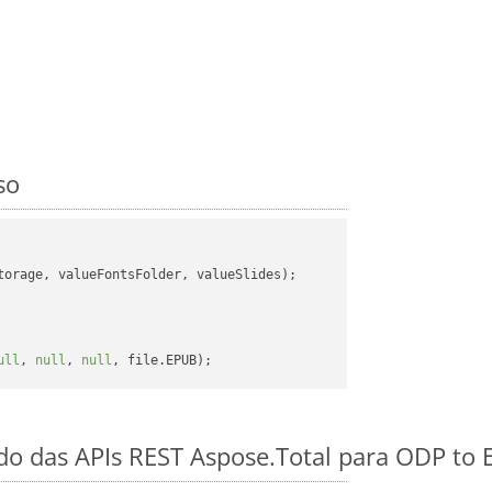
so
orage, valueFontsFolder, valueSlides);

ull
, 
null
, 
null
ido das APIs REST Aspose.Total para ODP to