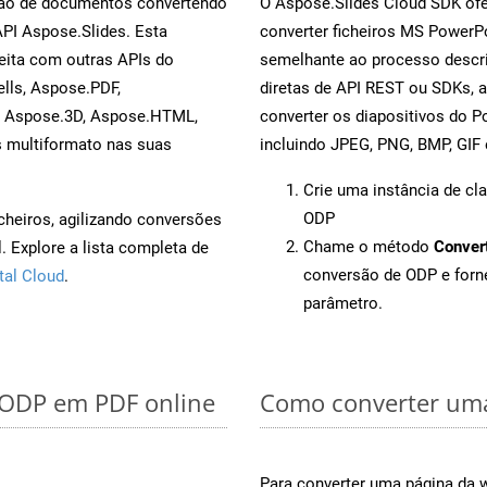
rsão de documentos convertendo
O Aspose.Slides Cloud SDK ofe
API Aspose.Slides. Esta
converter ficheiros MS PowerP
eita com outras APIs do
semelhante ao processo descri
lls, Aspose.PDF,
diretas de API REST ou SDKs, 
, Aspose.3D, Aspose.HTML,
converter os diapositivos do 
s multiformato nas suas
incluindo JPEG, PNG, BMP, GIF 
Crie uma instância de cl
ODP
cheiros, agilizando conversões
Chame o método
Conver
 Explore a lista completa de
conversão de ODP e for
tal Cloud
.
parâmetro.
r ODP em PDF online
Como converter uma
Para converter uma página da 