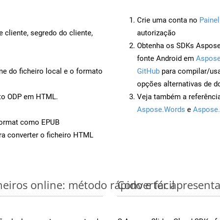
Crie uma conta no
Painel
 cliente, segredo do cliente,
autorização
Obtenha os SDKs Aspose.
fonte Android em
Aspose
 do ficheiro local e o formato
GitHub
para compilar/us
opções alternativas de d
ento ODP em HTML.
Veja também a referênci
Aspose.Words
e
Aspose.
Format como EPUB
a converter o ficheiro HTML
iros online: método rápido e fácil
Converter apresent