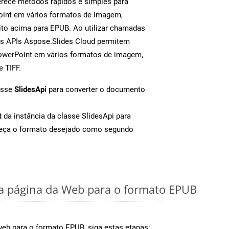
rece métodos rápidos e simples para
oint em vários formatos de imagem,
to acima para EPUB. Ao utilizar chamadas
as APIs Aspose.Slides Cloud permitem
PowerPoint em vários formatos de imagem,
e TIFF.
asse
SlidesApi
para converter o documento
t
da instância da classe SlidesApi para
neça o formato desejado como segundo
 página da Web para o formato EPUB
web para o formato EPUB, siga estas etapas: