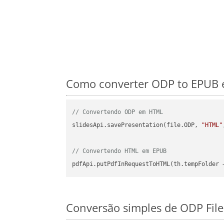
Como converter ODP to EPUB e
// Convertendo ODP em HTML
slidesApi.savePresentation(file.ODP, 
"HTML"
// Convertendo HTML em EPUB
pdfApi.putPdfInRequestToHTML(th.tempFolder 
Conversão simples de ODP Fil