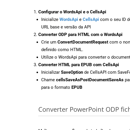
Configurar o WordsApi e o CellsApi
Inicialize
WordsApi
e
CellsApi
com o seu ID de
URL base e versão da API
Converter ODP para HTML com o WordsApi
Crie um
ConvertDocumentRequest
com o nome
definido como HTML.
Utilize o WordsApi para converter o docum
Converter HTML para EPUB com CellsApi
Inicializar
SaveOption
de CellsAPI com Save
Chame
cellsSaveAsPostDocumentSaveAs
par
para o formato
EPUB
Converter PowerPoint ODP fiche