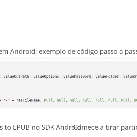
m Android: exemplo de código passo a pas
, valueOutPath, valueOptions, valuePassword, valueFolder, valueSt
+ 
'/'
 + resFileName, 
null
, 
null
, 
null
, 
null
, 
null
, 
null
, 
null
, 
n
es to EPUB no SDK Android
Comece a tirar part