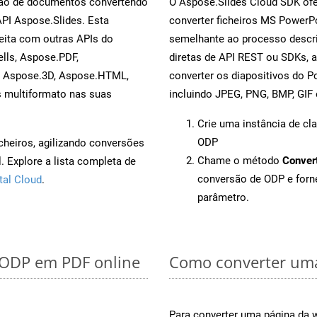
rsão de documentos convertendo
O Aspose.Slides Cloud SDK ofe
API Aspose.Slides. Esta
converter ficheiros MS PowerP
eita com outras APIs do
semelhante ao processo descri
lls, Aspose.PDF,
diretas de API REST ou SDKs, 
, Aspose.3D, Aspose.HTML,
converter os diapositivos do 
s multiformato nas suas
incluindo JPEG, PNG, BMP, GIF 
Crie uma instância de cl
ODP
cheiros, agilizando conversões
Chame o método
Conver
 Explore a lista completa de
conversão de ODP e for
tal Cloud
.
parâmetro.
r ODP em PDF online
Como converter uma
Para converter uma página da 