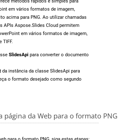
rece métodos rápidos e simples para
oint em vários formatos de imagem,
to acima para PNG. Ao utilizar chamadas
as APIs Aspose.Slides Cloud permitem
PowerPoint em vários formatos de imagem,
e TIFF.
asse
SlidesApi
para converter o documento
t
da instância da classe SlidesApi para
neça o formato desejado como segundo
 página da Web para o formato PNG
web para o formato PNG, siga estas etapas: