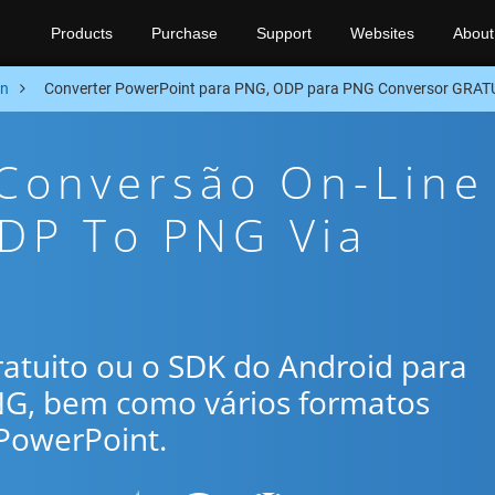
Products
Purchase
Support
Websites
About
on
Converter PowerPoint para PNG, ODP para PNG Conversor GRAT
 Conversão On-Line
ODP To PNG Via
gratuito ou o SDK do Android para
NG, bem como vários formatos
PowerPoint.