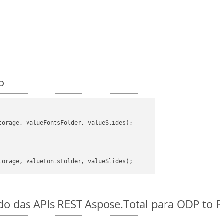
o
orage, valueFontsFolder, valueSlides);

ido das APIs REST Aspose.Total para ODP to