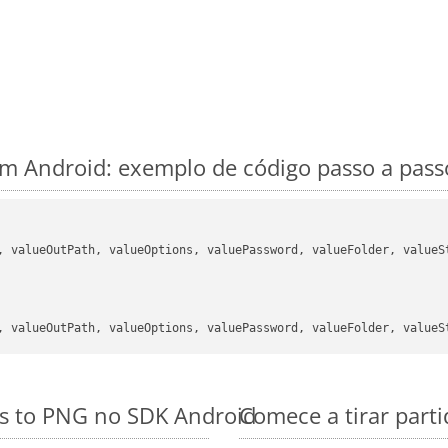
 Android: exemplo de código passo a pass
, valueOutPath, valueOptions, valuePassword, valueFolder, valueSt
es to PNG no SDK Android
Comece a tirar part