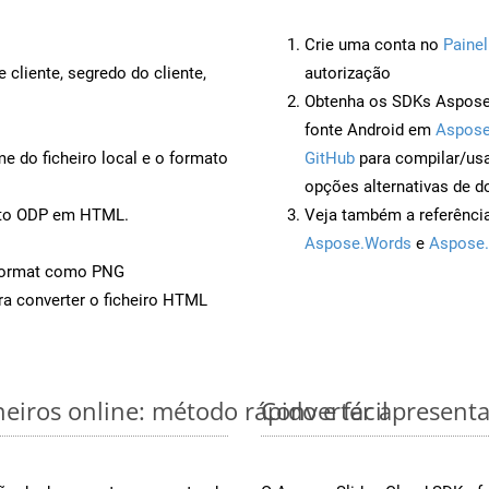
Crie uma conta no
Painel
 cliente, segredo do cliente,
autorização
Obtenha os SDKs Aspose.
fonte Android em
Aspose
 do ficheiro local e o formato
GitHub
para compilar/us
opções alternativas de d
ento ODP em HTML.
Veja também a referênci
Aspose.Words
e
Aspose.
Format como PNG
a converter o ficheiro HTML
iros online: método rápido e fácil
Converter apresent