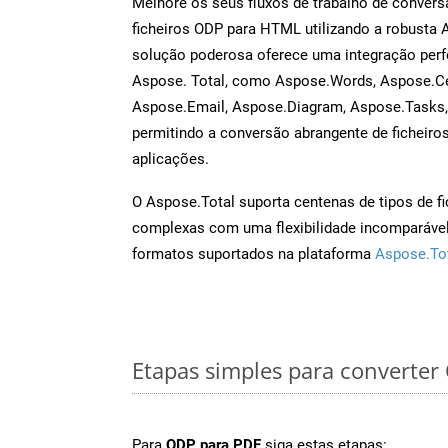
Melhore os seus fluxos de trabalho de conve
ficheiros ODP para HTML utilizando a robusta 
solução poderosa oferece uma integração perf
Aspose. Total, como Aspose.Words, Aspose.Ce
Aspose.Email, Aspose.Diagram, Aspose.Tasks
permitindo a conversão abrangente de ficheiro
aplicações.
O Aspose.Total suporta centenas de tipos de fi
complexas com uma flexibilidade incomparável.
formatos suportados na plataforma
Aspose.To
Etapas simples para converte
Para
ODP para PDF
siga estas etapas: