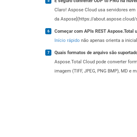
É seguro converter ODP to PNG na nuv
Claro! Aspose Cloud usa servidores em 
da Aspose](https://about.aspose.cloud/s
Começar com APIs REST Aspose.Total us
Início rápido
não apenas orienta a inici
Quais formatos de arquivo são suportad
Aspose.Total Cloud pode converter forma
imagem (TIFF, JPEG, PNG BMP), MD e mui