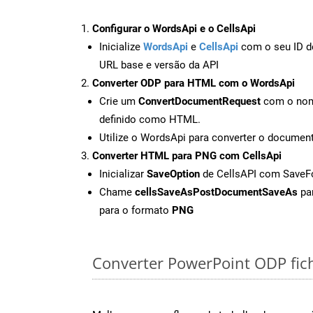
Configurar o WordsApi e o CellsApi
Inicialize
WordsApi
e
CellsApi
com o seu ID de
URL base e versão da API
Converter ODP para HTML com o WordsApi
Crie um
ConvertDocumentRequest
com o nome
definido como HTML.
Utilize o WordsApi para converter o docum
Converter HTML para PNG com CellsApi
Inicializar
SaveOption
de CellsAPI com Save
Chame
cellsSaveAsPostDocumentSaveAs
par
para o formato
PNG
Converter PowerPoint ODP fiche