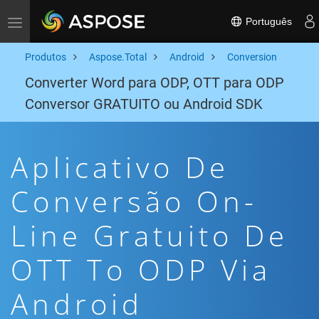
Português
Toggle navigation
Produtos
Aspose.Total
Android
Conversion
Converter Word para ODP, OTT para ODP
Conversor GRATUITO ou Android SDK
Aplicativo De
Conversão On-
Line Gratuito De
OTT To ODP Via
Android