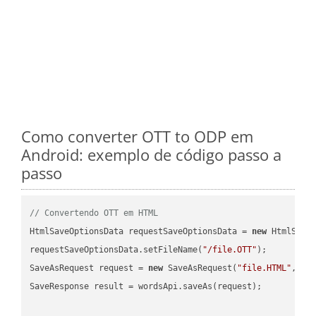
Como converter OTT to ODP em
Android: exemplo de código passo a
passo
// Convertendo OTT em HTML
HtmlSaveOptionsData requestSaveOptionsData = 
new
 HtmlSaveO
requestSaveOptionsData.setFileName(
"/file.OTT"
);

SaveAsRequest request = 
new
 SaveAsRequest(
"file.HTML"
,req
SaveResponse result = wordsApi.saveAs(request);
