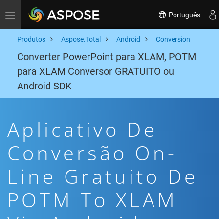
Português
Toggle navigation
Produtos
Aspose.Total
Android
Conversion
Converter PowerPoint para XLAM, POTM
para XLAM Conversor GRATUITO ou
Android SDK
Aplicativo De
Conversão On-
Line Gratuito De
POTM To XLAM