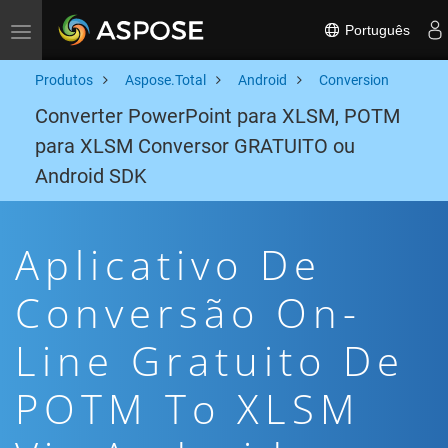
Português
Toggle navigation
Produtos
Aspose.Total
Android
Conversion
Converter PowerPoint para XLSM, POTM
para XLSM Conversor GRATUITO ou
Android SDK
Aplicativo De
Conversão On-
Line Gratuito De
POTM To XLSM