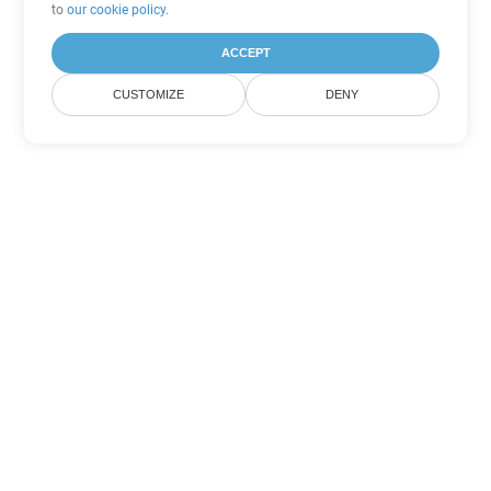
to
our cookie policy
.
ACCEPT
CUSTOMIZE
DENY
Outras opções de conversão de
PowerPoint
Converter POTM em DOC
DOC:
Microsoft Word Binary Format
Converter POTM em DOT
DOT:
Microsoft Word Template Files
Converter POTM em DOCX