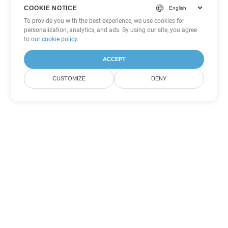
COOKIE NOTICE
To provide you with the best experience, we use cookies for
personalization, analytics, and ads. By using our site, you agree
to
our cookie policy
.
ACCEPT
CUSTOMIZE
DENY
Outras opções de conversão de
PowerPoint
Converter POTM em DOC
DOC:
Microsoft Word Binary Format
Converter POTM em DOT
DOT:
Microsoft Word Template Files