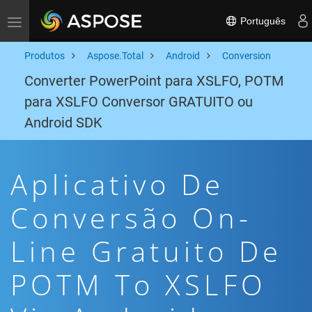
Português
Toggle navigation
Produtos
Aspose.Total
Android
Conversion
Converter PowerPoint para XSLFO, POTM
para XSLFO Conversor GRATUITO ou
Android SDK
Aplicativo De
Conversão On-
Line Gratuito De
POTM To XSLFO