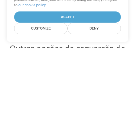
to
our cookie policy
.
ACCEPT
CUSTOMIZE
DENY
Outras opções de conversão de
PowerPoint
Converter PPT em DOC
DOC:
Microsoft Word Binary Format
Converter PPT em DOT
DOT:
Microsoft Word Template Files
Converter PPT em DOCX
DOCX:
Office 2007+ Word Document