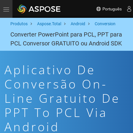
Português
Toggle navigation
Produtos
Aspose.Total
Android
Conversion
Converter PowerPoint para PCL, PPT para
PCL Conversor GRATUITO ou Android SDK
Aplicativo De
Conversão On-
Line Gratuito De
PPT To PCL Via
Android