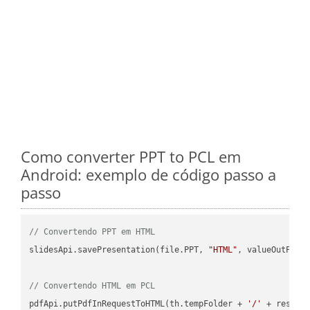
Como converter PPT to PCL em
Android: exemplo de código passo a
passo
// Convertendo PPT em HTML
slidesApi.savePresentation(file.PPT, 
"HTML"
, valueOutPath,
// Convertendo HTML em PCL
pdfApi.putPdfInRequestToHTML(th.tempFolder + 
'/'
 + resFil