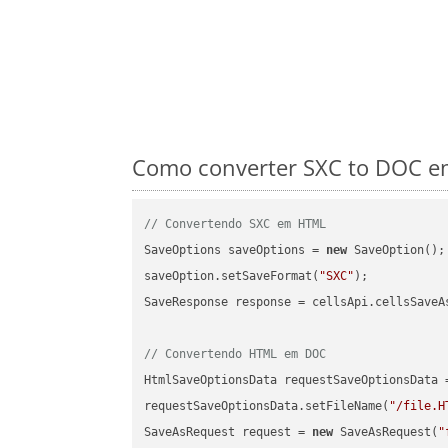
Como converter SXC to DOC em
// Convertendo SXC em HTML
SaveOptions saveOptions = 
new
 SaveOption();

saveOption.setSaveFormat(
"SXC"
);

SaveResponse response = cellsApi.cellsSaveA
// Convertendo HTML em DOC
HtmlSaveOptionsData requestSaveOptionsData 
requestSaveOptionsData.setFileName(
"/file.H
SaveAsRequest request = 
new
 SaveAsRequest(
"