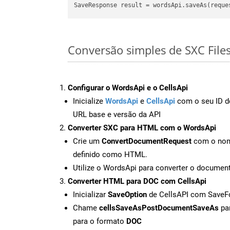
Conversão simples de SXC File
Configurar o WordsApi e o CellsApi
Inicialize
WordsApi
e
CellsApi
com o seu ID de
URL base e versão da API
Converter SXC para HTML com o WordsApi
Crie um
ConvertDocumentRequest
com o nome
definido como HTML.
Utilize o WordsApi para converter o docum
Converter HTML para DOC com CellsApi
Inicializar
SaveOption
de CellsAPI com Save
Chame
cellsSaveAsPostDocumentSaveAs
par
para o formato
DOC