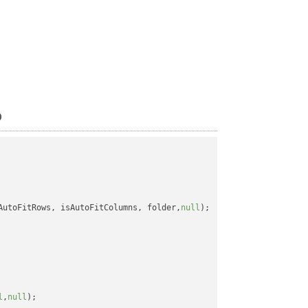
o
AutoFitRows, isAutoFitColumns, folder,
null
);

l
,
null
);
