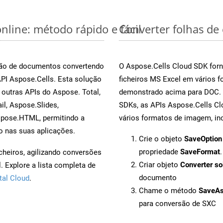
nline: método rápido e fácil
Converter folhas de
rsão de documentos convertendo
O Aspose.Cells Cloud SDK forn
API Aspose.Cells. Esta solução
ficheiros MS Excel em vários 
outras APIs do Aspose. Total,
demonstrado acima para DOC. Q
l, Aspose.Slides,
SDKs, as APIs Aspose.Cells Cl
spose.HTML, permitindo a
vários formatos de imagem, inc
o nas suas aplicações.
Crie o objeto
SaveOption
propriedade
SaveFormat
.
cheiros, agilizando conversões
Criar objeto
Converter so
 Explore a lista completa de
documento
tal Cloud
.
Chame o método
SaveA
para conversão de SXC