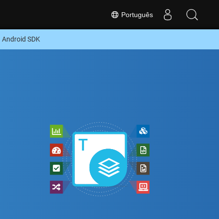
Português
u Android SDK