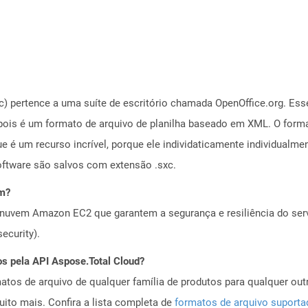
) pertence a uma suíte de escritório chamada OpenOffice.org. Ess
 pois é um formato de arquivo de planilha baseado em XML. O form
ue é um recurso incrível, porque ele individaticamente individual
oftware são salvos com extensão .sxc.
em?
nuvem Amazon EC2 que garantem a segurança e resiliência do servi
ecurity).
os pela API Aspose.Total Cloud?
tos de arquivo de qualquer família de produtos para qualquer outr
to mais. Confira a lista completa de
formatos de arquivo suport