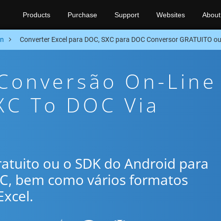
Products
Purchase
Support
Websites
About
on
Converter Excel para DOC, SXC para DOC Conversor GRATUITO o
 Conversão On-Line
XC To DOC Via
gratuito ou o SDK do Android para
OC, bem como vários formatos
xcel.