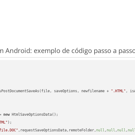
 Android: exemplo de código passo a pass
sPostDocumentSaveAs(file, saveOptions, newfilename + 
".HTML"
, is
= 
new
 HtmlSaveOptionsData();

TML"
);

file.DOC"
,requestSaveOptionsData,remoteFolder,
null
,
null
,
null
,
nul