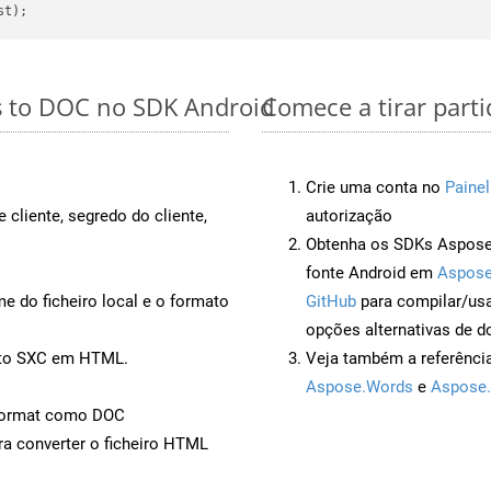
s to DOC no SDK Android
Comece a tirar part
Crie uma conta no
Painel
 cliente, segredo do cliente,
autorização
Obtenha os SDKs Aspose.
fonte Android em
Aspose
 do ficheiro local e o formato
GitHub
para compilar/us
opções alternativas de d
ento SXC em HTML.
Veja também a referênci
Aspose.Words
e
Aspose.
Format como DOC
a converter o ficheiro HTML