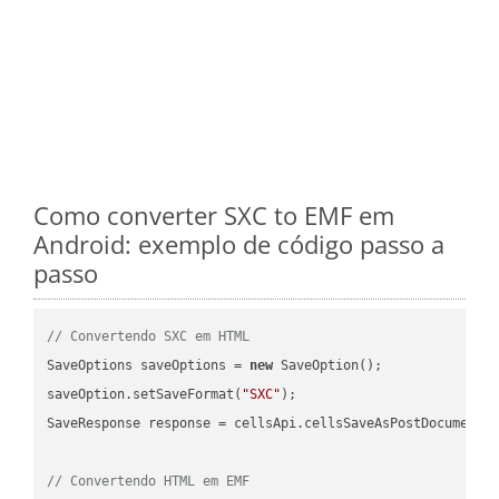
Como converter SXC to EMF em
Android: exemplo de código passo a
passo
// Convertendo SXC em HTML
SaveOptions saveOptions = 
new
 SaveOption();

saveOption.setSaveFormat(
"SXC"
);

SaveResponse response = cellsApi.cellsSaveAsPostDocumentS
// Convertendo HTML em EMF