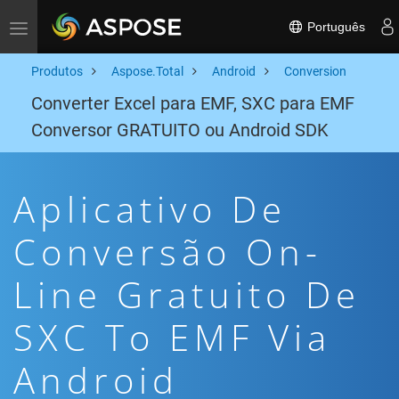
Português
Toggle navigation
Produtos
Aspose.Total
Android
Conversion
Converter Excel para EMF, SXC para EMF
Conversor GRATUITO ou Android SDK
Aplicativo De
Conversão On-
Line Gratuito De
SXC To EMF Via
Android