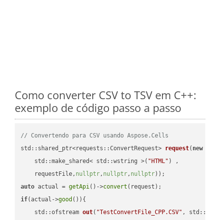
Como converter CSV to TSV em C++:
exemplo de código passo a passo
// Convertendo para CSV usando Aspose.Cells
std::shared_ptr<requests::ConvertRequest> 
request
(
new
 requ
    std::make_shared< std::wstring >(
"HTML"
) ,        

    requestFile,
nullptr
,
nullptr
,
nullptr
))
auto
 actual = 
getApi
()->
convert
if
(actual->
good
()){

std::ofstream 
out
(
"TestConvertFile_CPP.CSV"
, std::ist