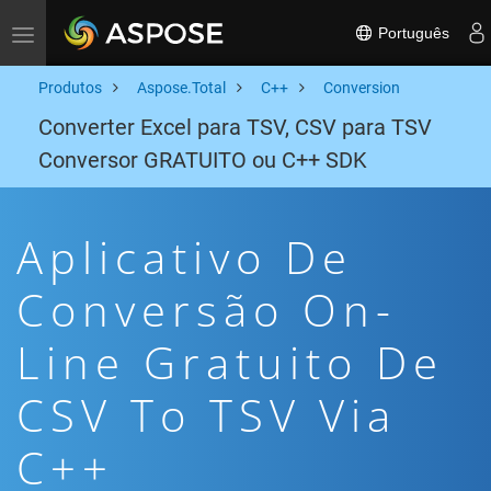
Português
Toggle navigation
Produtos
Aspose.Total
C++
Conversion
Converter Excel para TSV, CSV para TSV
Conversor GRATUITO ou C++ SDK
Aplicativo De
Conversão On-
Line Gratuito De
CSV To TSV Via
C++