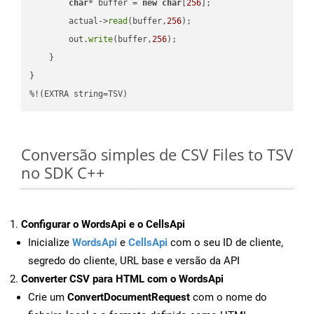
char
* buffer = 
new
char
[
256
];

        actual->
read
(buffer,
256
);

        out.
write
(buffer,
256
);

    }

}

%!(EXTRA string=TSV)
Conversão simples de CSV Files to TSV
no SDK C++
Configurar o WordsApi e o CellsApi
Inicialize
WordsApi
e
CellsApi
com o seu ID de cliente,
segredo do cliente, URL base e versão da API
Converter CSV para HTML com o WordsApi
Crie um
ConvertDocumentRequest
com o nome do