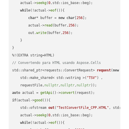
    actual->
seekg
(
0
,std::ios_base::beg);

while
(!actual->
eof
()){

char
* buffer = 
new
char
[
256
];

        actual->
read
(buffer,
256
);

        out.
write
(buffer,
256
);

    }

}

// Convertendo para HTML usando Aspose.Cells
std::shared_ptr<requests::ConvertRequest> 
request
(
new
 requ
    std::make_shared< std::wstring >(
"TSV"
) ,        

    requestFile,
nullptr
,
nullptr
,
nullptr
))
auto
 actual = 
getApi
()->
convert
if
(actual->
good
()){

std::ofstream 
out
(
"TestConvertFile_CPP.HTML"
, std::is
    actual->
seekg
(
0
,std::ios_base::beg);

while
(!actual->
eof
()){
