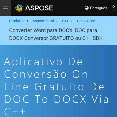
Português
Toggle navigation
Produtos
Aspose.Total
C++
Conversion
Converter Word para DOCX, DOC para
DOCX Conversor GRATUITO ou C++ SDK
Aplicativo De
Conversão On-
Line Gratuito De
DOC To DOCX Via
C++