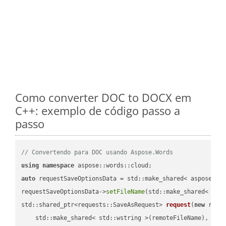
Como converter DOC to DOCX em
C++: exemplo de código passo a
passo
// Convertendo para DOC usando Aspose.Words
using
namespace
auto
 requestSaveOptionsData = std::make_shared< aspose::wo
requestSaveOptionsData->
setFileName
(std::make_shared< std
std::shared_ptr<requests::SaveAsRequest> 
request
(
new
 reque
    std::make_shared< std::wstring >(remoteFileName),
