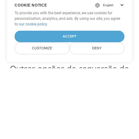
COOKIE NOTICE
To provide you with the best experience, we use cookies for
personalization, analytics, and ads. By using our site, you agree
to
our cookie policy
.
ACCEPT
CUSTOMIZE
DENY
Outras opções de conversão de
Word
Converter DOC em DOT
DOT:
Microsoft Word Template Files
Converter DOC em DOCX
DOCX:
Office 2007+ Word Document