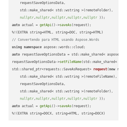
    requestSaveOptionsData,

    std::make_shared< std::wstring >(remoteFolder),

nullptr
,
nullptr
,
nullptr
,
nullptr
,
nullptr
 ))
auto
 actual = 
getApi
()->
saveAs
(request);

// Convertendo para HTML usando Aspose.Words
using
namespace
auto
 requestSaveOptionsData = std::make_shared< aspose::wo
requestSaveOptionsData->
setFileName
(std::make_shared< std
std::shared_ptr<requests::SaveAsRequest> 
request
(
new
 reque
    std::make_shared< std::wstring >(remoteFileName),

    requestSaveOptionsData,

    std::make_shared< std::wstring >(remoteFolder),

nullptr
,
nullptr
,
nullptr
,
nullptr
,
nullptr
 ))
auto
 actual = 
getApi
()->
saveAs
(request);

%!(EXTRA string=DOCX, string=HTML, string=DOCX)