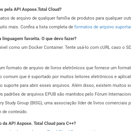
os pela API Aspose.Total Cloud?
tos de arquivo de qualquer família de produtos para qualquer outr
to mais. Confira a lista completa de
formatos de arquivo suport
 linguagem favorita. O que devo fazer?
ível como um Docker Container. Tente usá-lo com cURL caso o SDK
 formato de arquivo de livros eletrônicos que fornece um formato
o comum que é suportado por muitos leitores eletrônicos e aplicat
e o suporte para abrir esses arquivos. Além disso, existem muitos 
s padrões de arquivos EPUB são mantidos pelo Fórum Internacional
y Study Group (BISG), uma associação líder de livros comerciais 
m de conteúdo.
o da API Aspose. Total Cloud para C++?