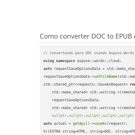
Como converter DOC to EPUB e
// Convertendo para DOC usando Aspose.Words
using
namespace
auto
 requestSaveOptionsData = std::make_sha
requestSaveOptionsData->
setFileName
(std::ma
std::shared_ptr<requests::SaveAsRequest> 
re
    std::make_shared< std::wstring >(remoteF
    requestSaveOptionsData,

    std::make_shared< std::wstring >(remoteF
nullptr
,
nullptr
,
nullptr
,
nullptr
,
nullptr
auto
 actual = 
getApi
()->
saveAs
(request);
