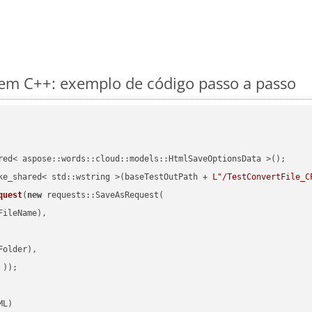
m C++: exemplo de código passo a passo
red< aspose::words::cloud::models::HtmlSaveOptionsData >();

ke_shared< std::wstring >(baseTestOutPath + 
L"/TestConvertFile_C
quest
(
new
 requests::SaveAsRequest(

ileName),

older),

 ))