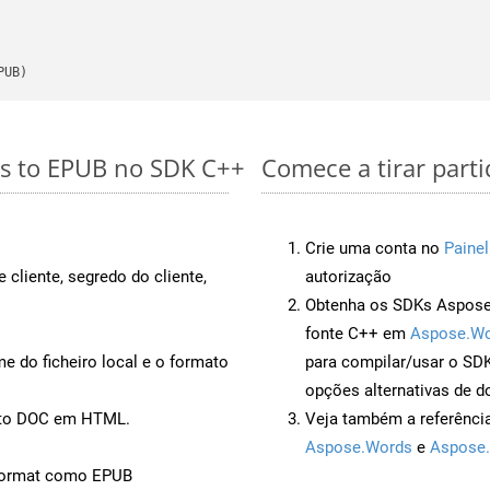
PUB)
es to EPUB no SDK C++
Comece a tirar part
Crie uma conta no
Painel
 cliente, segredo do cliente,
autorização
Obtenha os SDKs Aspose.
fonte C++ em
Aspose.Wo
 do ficheiro local e o formato
para compilar/usar o S
opções alternativas de d
ento DOC em HTML.
Veja também a referênci
Aspose.Words
e
Aspose.
Format como EPUB