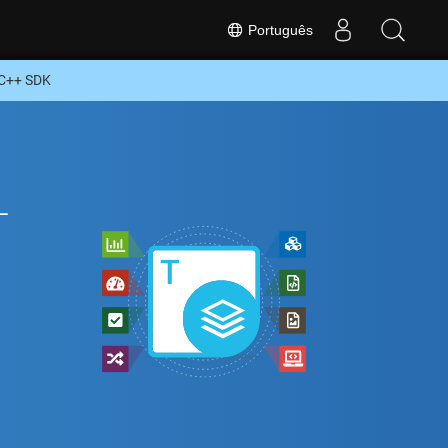
Português
 C++ SDK
+