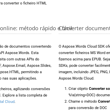
a converter o ficheiro HTML
nline: método rápido e fácil
Converter document
rsão de documentos convertendo
O Aspose.Words Cloud SDK ofe
 API Aspose.Words. Esta
converter ficheiros MS Word e
eita com outras APIs do
fizemos acima para EPUB. Seja
, Aspose.Email, Aspose.Slides,
SDKs, pode converter facilme
spose.HTML, permitindo a
imagem, incluindo JPEG, PNG, B
o nas suas aplicações.
Aspose.Words Cloud.
Criar objeto
Converter so
cheiros, agilizando conversões
%!a(string=DOC) docume
 Explore a lista completa de
Chame o método
Conver
tal Cloud
.
para conversão de DOC