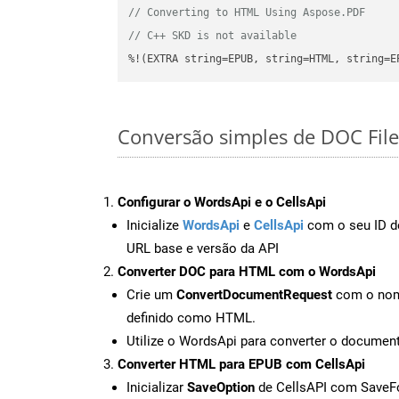
// Converting to HTML Using Aspose.PDF
// C++ SKD is not available
%!(EXTRA string=EPUB, string=HTML, string=E
Conversão simples de DOC Fil
Configurar o WordsApi e o CellsApi
Inicialize
WordsApi
e
CellsApi
com o seu ID de
URL base e versão da API
Converter DOC para HTML com o WordsApi
Crie um
ConvertDocumentRequest
com o nome
definido como HTML.
Utilize o WordsApi para converter o docum
Converter HTML para EPUB com CellsApi
Inicializar
SaveOption
de CellsAPI com Save