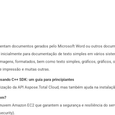
esentam documentos gerados pelo Microsoft Word ou outros docu
a inicialmente para documentação de texto simples em vários siste
imagens, formatados, bem como texto simples, gráficos, gráficos, ob
e impressão e muitas outras.
ando C++ SDK: um guia para principiantes
alização da API Aspose.Total Cloud, mas também ajuda na instalaçã
vem?
nuvem Amazon EC2 que garantem a segurança e resiliência do servi
ecurity).