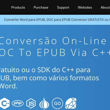
Products
Purchase
Support
Websites
About
Converter Word para EPUB, DOC para EPUB Conversor GRATUITO ou
 Conversão On-Line
DOC To EPUB Via C+
gratuito ou o SDK do C++ para
PUB, bem como vários formatos
Word.