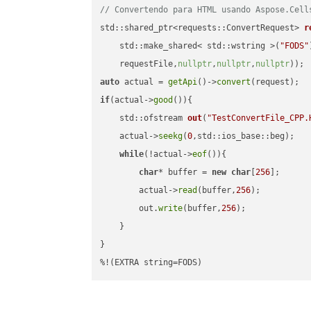
// Convertendo para HTML usando Aspose.Cell
std::shared_ptr<requests::ConvertRequest> 
r
    std::make_shared< std::wstring >(
"FODS"
    requestFile,
nullptr
,
nullptr
,
nullptr
))
auto
 actual = 
getApi
()->
convert
if
(actual->
good
()){

std::ofstream 
out
(
"TestConvertFile_CPP.
    actual->
seekg
(
0
,std::ios_base::beg);

while
(!actual->
eof
()){

char
* buffer = 
new
char
[
256
];

        actual->
read
(buffer,
256
);

        out.
write
(buffer,
256
);

    }

}

%!(EXTRA string=FODS)