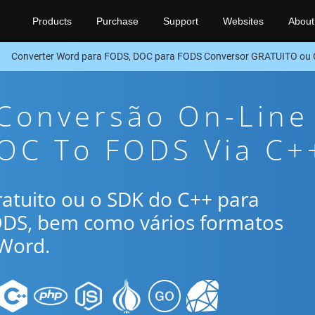
Products
Purchase
Support
Websites
About
Converter Word para FODS, DOC para FODS Conversor GRATUITO ou
 Conversão On-Line
DOC To FODS Via C+
gratuito ou o SDK do C++ para
ODS, bem como vários formatos
Word.