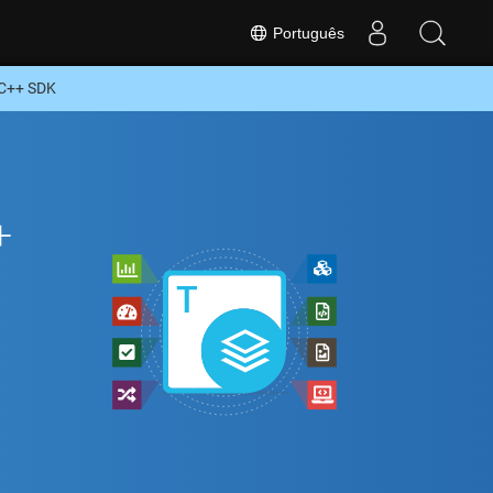
Português
 C++ SDK
+