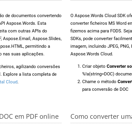
rsão de documentos convertendo
O Aspose.Words Cloud SDK ofe
 API Aspose.Words. Esta
converter ficheiros MS Word e
eita com outras APIs do
fizemos acima para FODS. Seja
, Aspose.Email, Aspose.Slides,
SDKs, pode converter facilme
spose.HTML, permitindo a
imagem, incluindo JPEG, PNG, B
o nas suas aplicações.
Aspose.Words Cloud.
Criar objeto
Converter so
cheiros, agilizando conversões
%!a(string=DOC) docume
 Explore a lista completa de
Chame o método
Conver
tal Cloud
.
para conversão de DOC
r DOC em PDF online
Como converter uma