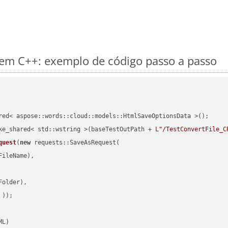
m C++: exemplo de código passo a passo
red< aspose::words::cloud::models::HtmlSaveOptionsData >();

ke_shared< std::wstring >(baseTestOutPath + 
L"/TestConvertFile_C
quest
(
new
 requests::SaveAsRequest(

ileName),

older),

 ))