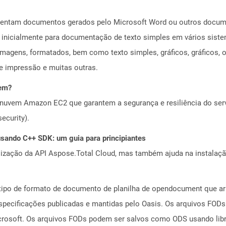
esentam documentos gerados pelo Microsoft Word ou outros docu
a inicialmente para documentação de texto simples em vários siste
imagens, formatados, bem como texto simples, gráficos, gráficos, ob
e impressão e muitas outras.
vem?
nuvem Amazon EC2 que garantem a segurança e resiliência do servi
ecurity).
ando C++ SDK: um guia para principiantes
alização da API Aspose.Total Cloud, mas também ajuda na instalaçã
tipo de formato de documento de planilha de opendocument que a
specificações publicadas e mantidas pelo Oasis. Os arquivos FODs
Microsoft. Os arquivos FODs podem ser salvos como ODS usando lib