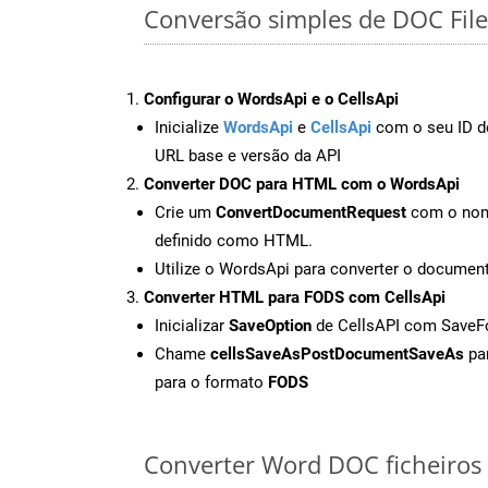
Conversão simples de DOC Fil
Configurar o WordsApi e o CellsApi
Inicialize
WordsApi
e
CellsApi
com o seu ID de
URL base e versão da API
Converter DOC para HTML com o WordsApi
Crie um
ConvertDocumentRequest
com o nome
definido como HTML.
Utilize o WordsApi para converter o docum
Converter HTML para FODS com CellsApi
Inicializar
SaveOption
de CellsAPI com Save
Chame
cellsSaveAsPostDocumentSaveAs
par
para o formato
FODS
Converter Word DOC ficheiros o