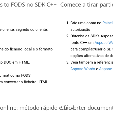
es to FODS no SDK C++
Comece a tirar part
Crie uma conta no
Painel
 cliente, segredo do cliente,
autorização
Obtenha os SDKs Aspose.
fonte C++ em
Aspose.Wo
 do ficheiro local e o formato
para compilar/usar o S
opções alternativas de d
ento DOC em HTML.
Veja também a referênci
Aspose.Words
e
Aspose.
Format como FODS
a converter o ficheiro HTML
nline: método rápido e fácil
Converter document