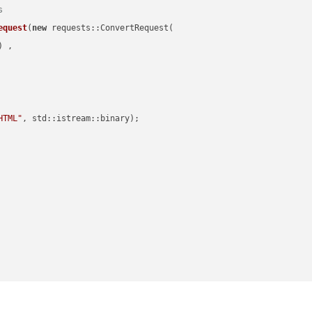
s
equest
(
new
 requests::ConvertRequest(

) ,        

HTML"
, std::istream::binary)
;
