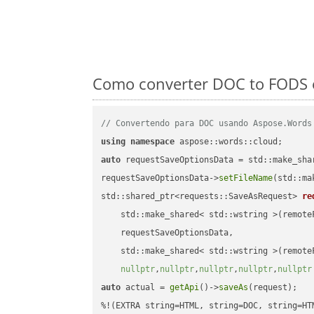
Como converter DOC to FODS e
// Convertendo para DOC usando Aspose.Words
using
namespace
auto
 requestSaveOptionsData = std::make_sha
requestSaveOptionsData->
setFileName
(std::ma
std::shared_ptr<requests::SaveAsRequest> 
re
    std::make_shared< std::wstring >(remoteF
    requestSaveOptionsData,

    std::make_shared< std::wstring >(remoteF
nullptr
,
nullptr
,
nullptr
,
nullptr
,
nullptr
auto
 actual = 
getApi
()->
saveAs
(request);
