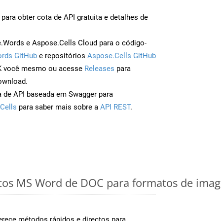
para obter cota de API gratuita e detalhes de
Words e Aspose.Cells Cloud para o código-
rds GitHub
e repositórios
Aspose.Cells GitHub
DK você mesmo ou acesse
Releases
para
ownload.
a de API baseada em Swagger para
Cells
para saber mais sobre a
API REST
.
os MS Word de DOC para formatos de image
rece métodos rápidos e directos para