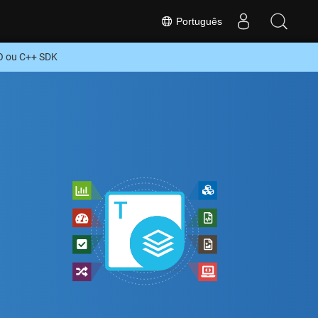
Português
O ou C++ SDK