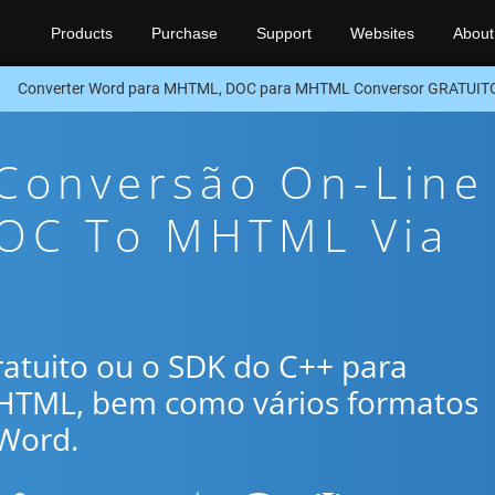
Products
Purchase
Support
Websites
About
Converter Word para MHTML, DOC para MHTML Conversor GRATUIT
 Conversão On-Line
DOC To MHTML Via
gratuito ou o SDK do C++ para
MHTML, bem como vários formatos
Word.