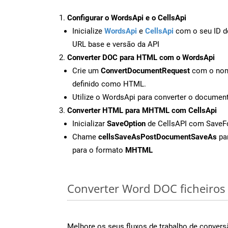
Configurar o WordsApi e o CellsApi
Inicialize
WordsApi
e
CellsApi
com o seu ID de
URL base e versão da API
Converter DOC para HTML com o WordsApi
Crie um
ConvertDocumentRequest
com o nome
definido como HTML.
Utilize o WordsApi para converter o docum
Converter HTML para MHTML com CellsApi
Inicializar
SaveOption
de CellsAPI com Sav
Chame
cellsSaveAsPostDocumentSaveAs
par
para o formato
MHTML
Converter Word DOC ficheiros o
Melhore os seus fluxos de trabalho de conve