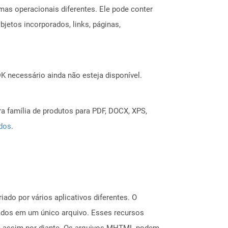
mas operacionais diferentes. Ele pode conter
jetos incorporados, links, páginas,
 necessário ainda não esteja disponível.
a família de produtos para PDF, DOCX, XPS,
ados
.
do por vários aplicativos diferentes. O
ados em um único arquivo. Esses recursos
o e assim por diante. Os arquivos MHTML podem