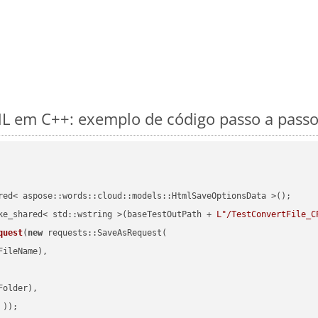
 em C++: exemplo de código passo a pass
red< aspose::words::cloud::models::HtmlSaveOptionsData >();

ke_shared< std::wstring >(baseTestOutPath + 
L"/TestConvertFile_C
quest
(
new
 requests::SaveAsRequest(

ileName),

older),

 ))