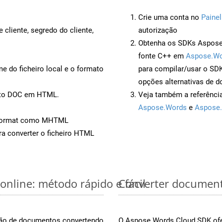
Crie uma conta no
Painel
 cliente, segredo do cliente,
autorização
Obtenha os SDKs Aspose.
fonte C++ em
Aspose.Wo
 do ficheiro local e o formato
para compilar/usar o S
opções alternativas de d
ento DOC em HTML.
Veja também a referênci
Aspose.Words
e
Aspose.
eFormat como MHTML
a converter o ficheiro HTML
nline: método rápido e fácil
Converter document
rsão de documentos convertendo
O Aspose.Words Cloud SDK ofe