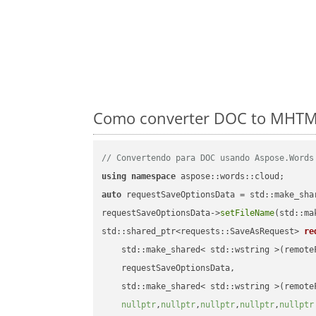
Como converter DOC to MHTML
// Convertendo para DOC usando Aspose.Words
using
namespace
auto
 requestSaveOptionsData = std::make_sha
requestSaveOptionsData->
setFileName
(std::ma
std::shared_ptr<requests::SaveAsRequest> 
re
    std::make_shared< std::wstring >(remoteF
    requestSaveOptionsData,

    std::make_shared< std::wstring >(remoteF
nullptr
,
nullptr
,
nullptr
,
nullptr
,
nullptr