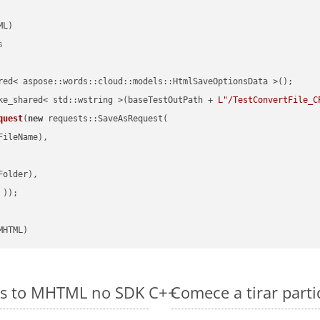
s
red< aspose::words::cloud::models::HtmlSaveOptionsData >();

ke_shared< std::wstring >(baseTestOutPath + 
L"/TestConvertFile_C
quest
(
new
 requests::SaveAsRequest(

ileName),

older),

 ))
MHTML)
es to MHTML no SDK C++
Comece a tirar part