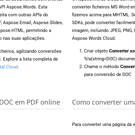
 API Aspose.Words. Esta
converter ficheiros MS Word e
eita com outras APIs do
fizemos acima para MHTML. Se
, Aspose.Email, Aspose.Slides,
SDKs, pode converter facilme
spose.HTML, permitindo a
imagem, incluindo JPEG, PNG, B
o nas suas aplicações.
Aspose.Words Cloud.
Criar objeto
Converter so
cheiros, agilizando conversões
%!a(string=DOC) docume
 Explore a lista completa de
Chame o método
Conver
tal Cloud
.
para conversão de DOC
r DOC em PDF online
Como converter um
Para converter uma página da 