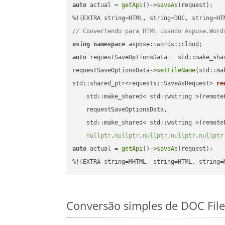
auto
 actual = 
getApi
()->
saveAs
(request);

// Convertendo para HTML usando Aspose.Word
using
namespace
auto
 requestSaveOptionsData = std::make_sha
requestSaveOptionsData->
setFileName
(std::ma
std::shared_ptr<requests::SaveAsRequest> 
re
    std::make_shared< std::wstring >(remoteF
    requestSaveOptionsData,

    std::make_shared< std::wstring >(remoteF
nullptr
,
nullptr
,
nullptr
,
nullptr
,
nullptr
auto
 actual = 
getApi
()->
saveAs
(request);

%!(EXTRA string=MHTML, string=HTML, string=
Conversão simples de DOC Fil