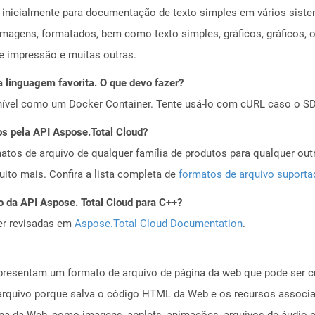
a inicialmente para documentação de texto simples em vários siste
imagens, formatados, bem como texto simples, gráficos, gráficos, ob
e impressão e muitas outras.
 linguagem favorita. O que devo fazer?
ível como um Docker Container. Tente usá-lo com cURL caso o SDK
os pela API Aspose.Total Cloud?
tos de arquivo de qualquer família de produtos para qualquer outr
to mais. Confira a lista completa de
formatos de arquivo suport
o da API Aspose. Total Cloud para C++?
er revisadas em
Aspose.Total Cloud Documentation
.
sentam um formato de arquivo de página da web que pode ser cria
rquivo porque salva o código HTML da Web e os recursos associ
gina da Web, como imagens, applets, animações, arquivos de áudi