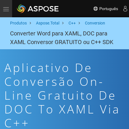
Português
Toggle navigation
Produtos
Aspose.Total
C++
Conversion
Converter Word para XAML, DOC para
XAML Conversor GRATUITO ou C++ SDK
Aplicativo De
Conversão On-
Line Gratuito De
DOC To XAML Via
C++