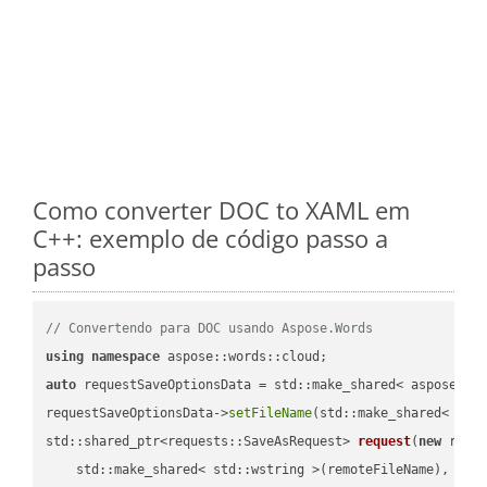
Como converter DOC to XAML em
C++: exemplo de código passo a
passo
// Convertendo para DOC usando Aspose.Words
using
namespace
auto
 requestSaveOptionsData = std::make_shared< aspose::wo
requestSaveOptionsData->
setFileName
(std::make_shared< std
std::shared_ptr<requests::SaveAsRequest> 
request
(
new
 reque
    std::make_shared< std::wstring >(remoteFileName),
