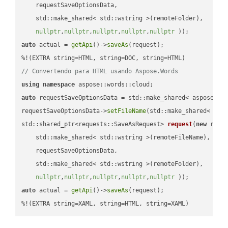
    requestSaveOptionsData,

    std::make_shared< std::wstring >(remoteFolder),

nullptr
,
nullptr
,
nullptr
,
nullptr
,
nullptr
 ))
auto
 actual = 
getApi
()->
saveAs
(request);

// Convertendo para HTML usando Aspose.Words
using
namespace
auto
 requestSaveOptionsData = std::make_shared< aspose::wo
requestSaveOptionsData->
setFileName
(std::make_shared< std
std::shared_ptr<requests::SaveAsRequest> 
request
(
new
 reque
    std::make_shared< std::wstring >(remoteFileName),

    requestSaveOptionsData,

    std::make_shared< std::wstring >(remoteFolder),

nullptr
,
nullptr
,
nullptr
,
nullptr
,
nullptr
 ))
auto
 actual = 
getApi
()->
saveAs
(request);

%!(EXTRA string=XAML, string=HTML, string=XAML)