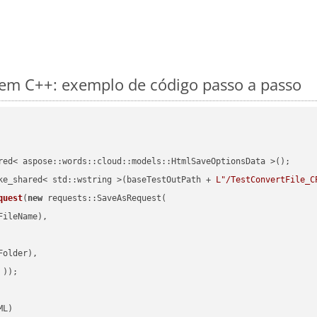
m C++: exemplo de código passo a passo
red< aspose::words::cloud::models::HtmlSaveOptionsData >();

ke_shared< std::wstring >(baseTestOutPath + 
L"/TestConvertFile_C
quest
(
new
 requests::SaveAsRequest(

ileName),

older),

 ))