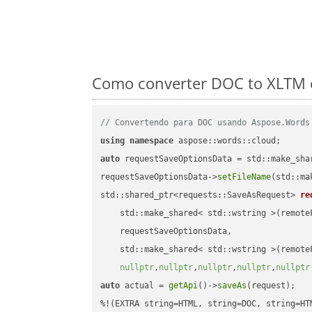
Como converter DOC to XLTM e
// Convertendo para DOC usando Aspose.Words
using
namespace
auto
 requestSaveOptionsData = std::make_sha
requestSaveOptionsData->
setFileName
(std::ma
std::shared_ptr<requests::SaveAsRequest> 
re
    std::make_shared< std::wstring >(remoteF
    requestSaveOptionsData,

    std::make_shared< std::wstring >(remoteF
nullptr
,
nullptr
,
nullptr
,
nullptr
,
nullptr
auto
 actual = 
getApi
()->
saveAs
(request);
