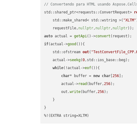
// Convertendo para HTML usando Aspose.Cell
std::shared_ptr<requests::ConvertRequest> 
r
    std::make_shared< std::wstring >(
"XLTM"
    requestFile,
nullptr
,
nullptr
,
nullptr
))
auto
 actual = 
getApi
()->
convert
if
(actual->
good
()){

std::ofstream 
out
(
"TestConvertFile_CPP.
    actual->
seekg
(
0
,std::ios_base::beg);

while
(!actual->
eof
()){

char
* buffer = 
new
char
[
256
];

        actual->
read
(buffer,
256
);

        out.
write
(buffer,
256
);

    }

}

%!(EXTRA string=XLTM)