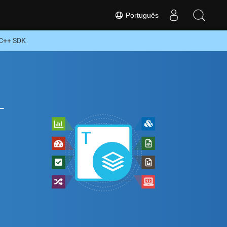
Português
 C++ SDK
+