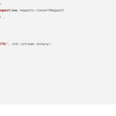
s
equest
(
new
 requests::ConvertRequest(

) ,        

HTML"
, std::istream::binary)
;
