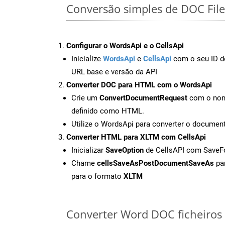
Conversão simples de DOC Fil
Configurar o WordsApi e o CellsApi
Inicialize
WordsApi
e
CellsApi
com o seu ID de
URL base e versão da API
Converter DOC para HTML com o WordsApi
Crie um
ConvertDocumentRequest
com o nome
definido como HTML.
Utilize o WordsApi para converter o docum
Converter HTML para XLTM com CellsApi
Inicializar
SaveOption
de CellsAPI com Save
Chame
cellsSaveAsPostDocumentSaveAs
par
para o formato
XLTM
Converter Word DOC ficheiros o