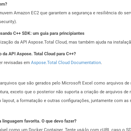
vem?
nuvem Amazon EC2 que garantem a segurança e resiliência do servi
ecurity).
ando C++ SDK: um guia para principiantes
alização da API Aspose.Total Cloud, mas também ajuda na instalaçã
o da API Aspose. Total Cloud para C++?
er revisadas em
Aspose.Total Cloud Documentation
.
arquivos que são gerados pelo Microsoft Excel como arquivos de 
ura, exceto que o posterior não suporta a criação de arquivos d
 o layout, a formatação e outras configurações, juntamente com as 
 linguagem favorita. O que devo fazer?
ível como um Docker Container. Tente usá-lo com cURL caso o SDK