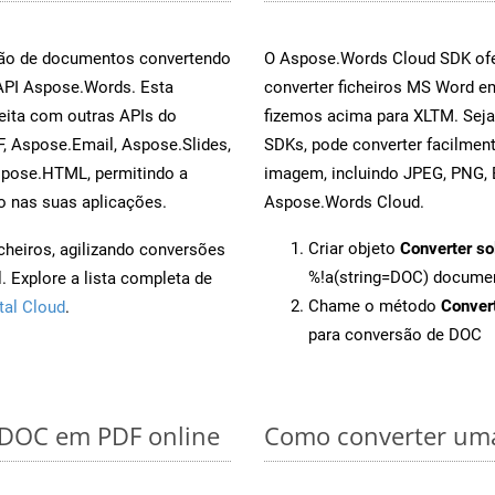
rsão de documentos convertendo
O Aspose.Words Cloud SDK ofe
 API Aspose.Words. Esta
converter ficheiros MS Word e
eita com outras APIs do
fizemos acima para XLTM. Seja
, Aspose.Email, Aspose.Slides,
SDKs, pode converter facilme
spose.HTML, permitindo a
imagem, incluindo JPEG, PNG, B
o nas suas aplicações.
Aspose.Words Cloud.
Criar objeto
Converter so
cheiros, agilizando conversões
%!a(string=DOC) docume
 Explore a lista completa de
Chame o método
Conver
tal Cloud
.
para conversão de DOC
r DOC em PDF online
Como converter uma