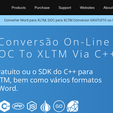
Products
Purchase
Support
Websites
About
Converter Word para XLTM, DOC para XLTM Conversor GRATUITO ou
 Conversão On-Line
DOC To XLTM Via C+
gratuito ou o SDK do C++ para
LTM, bem como vários formatos
Word.