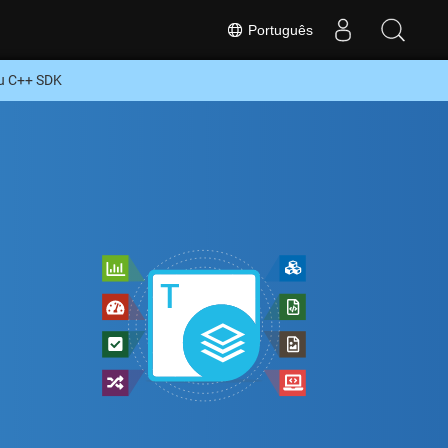
Português
u C++ SDK