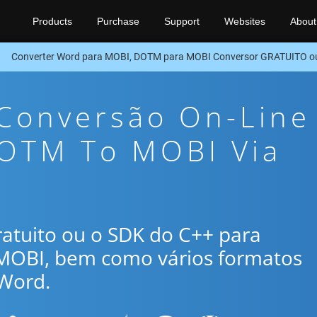
Products
Purchase
Support
Websites
About
Converter Word para MOBI, DOTM para MOBI Conversor GRATUITO o
 Conversão On-Line
DOTM To MOBI Via
gratuito ou o SDK do C++ para
MOBI, bem como vários formatos
Word.