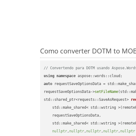
Como converter DOTM to MOBI
// Convertendo para DOTM usando Aspose.Word
using
namespace
auto
 requestSaveOptionsData = std::make_sha
requestSaveOptionsData->
setFileName
(std::ma
std::shared_ptr<requests::SaveAsRequest> 
re
    std::make_shared< std::wstring >(remoteF
    requestSaveOptionsData,

    std::make_shared< std::wstring >(remoteF
nullptr
,
nullptr
,
nullptr
,
nullptr
,
nullptr