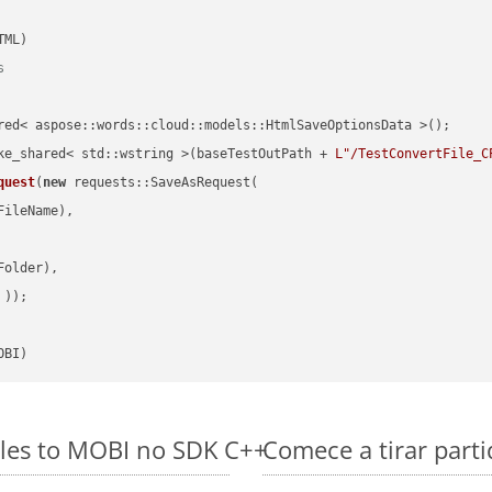
s
red< aspose::words::cloud::models::HtmlSaveOptionsData >();

ke_shared< std::wstring >(baseTestOutPath + 
L"/TestConvertFile_C
quest
(
new
 requests::SaveAsRequest(

ileName),

older),

 ))
OBI)
les to MOBI no SDK C++
Comece a tirar part