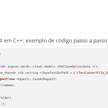
 em C++: exemplo de código passo a passo
s
red< aspose::words::cloud::models::HtmlSaveOptionsData >();

ke_shared< std::wstring >(baseTestOutPath + 
L"/TestConvertFile_C
quest
(
new
 requests::SaveAsRequest(

ileName),

older),

 ))