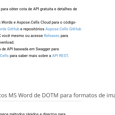
para obter cota de API gratuita e detalhes de
Words e Aspose.Cells Cloud para o código-
rds GitHub
e repositórios
Aspose.Cells GitHub
DK você mesmo ou acesse
Releases
para
ownload.
a de API baseada em Swagger para
Cells
para saber mais sobre a
API REST
.
os MS Word de DOTM para formatos de ima
rece métodos rápidos e directos para