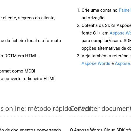
Crie uma conta no
Painel
 cliente, segredo do cliente,
autorização
Obtenha os SDKs Aspose.
fonte C++ em
Aspose.Wo
 do ficheiro local e o formato
para compilar/usar o S
opções alternativas de d
ento DOTM em HTML.
Veja também a referênci
Aspose.Words
e
Aspose.
Format como MOBI
a converter o ficheiro HTML
 online: método rápido e fácil
Converter document
rsão de documentos convertendo
O Aspose.Words Cloud SDK ofe