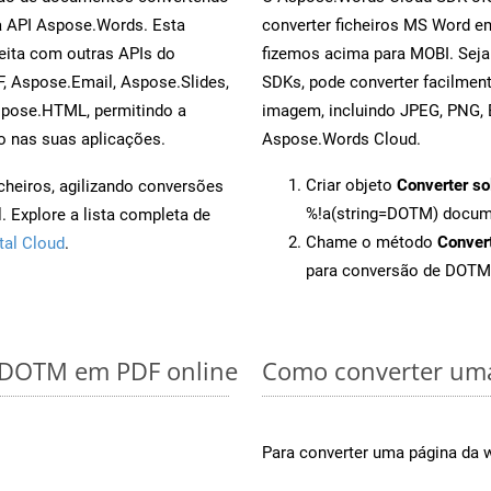
a API Aspose.Words. Esta
converter ficheiros MS Word e
eita com outras APIs do
fizemos acima para MOBI. Seja
, Aspose.Email, Aspose.Slides,
SDKs, pode converter facilme
spose.HTML, permitindo a
imagem, incluindo JPEG, PNG, B
o nas suas aplicações.
Aspose.Words Cloud.
Criar objeto
Converter so
cheiros, agilizando conversões
%!a(string=DOTM) docu
 Explore a lista completa de
Chame o método
Conver
tal Cloud
.
para conversão de DOTM
r DOTM em PDF online
Como converter uma
Para converter uma página da 