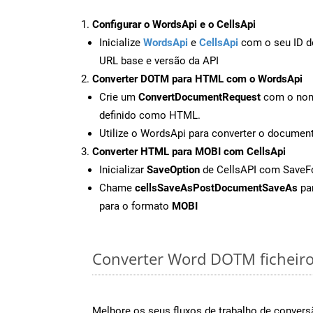
Configurar o WordsApi e o CellsApi
Inicialize
WordsApi
e
CellsApi
com o seu ID de
URL base e versão da API
Converter DOTM para HTML com o WordsApi
Crie um
ConvertDocumentRequest
com o nome
definido como HTML.
Utilize o WordsApi para converter o docum
Converter HTML para MOBI com CellsApi
Inicializar
SaveOption
de CellsAPI com Save
Chame
cellsSaveAsPostDocumentSaveAs
par
para o formato
MOBI
Converter Word DOTM ficheiros
Melhore os seus fluxos de trabalho de conve