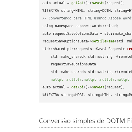
auto
 actual = 
getApi
()->
saveAs
(request);

// Convertendo para HTML usando Aspose.Word
using
namespace
auto
 requestSaveOptionsData = std::make_sha
requestSaveOptionsData->
setFileName
(std::ma
std::shared_ptr<requests::SaveAsRequest> 
re
    std::make_shared< std::wstring >(remoteF
    requestSaveOptionsData,

    std::make_shared< std::wstring >(remoteF
nullptr
,
nullptr
,
nullptr
,
nullptr
,
nullptr
auto
 actual = 
getApi
()->
saveAs
(request);

%!(EXTRA string=MOBI, string=HTML, string=M
Conversão simples de DOTM Fi