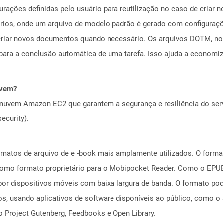
urações definidas pelo usuário para reutilização no caso de cri
tórios, onde um arquivo de modelo padrão é gerado com configura
criar novos documentos quando necessário. Os arquivos DOTM, no 
ara a conclusão automática de uma tarefa. Isso ajuda a economiz
uvem?
nuvem Amazon EC2 que garantem a segurança e resiliência do servi
ecurity).
rmatos de arquivo de e -book mais amplamente utilizados. O form
como formato proprietário para o Mobipocket Reader. Como o EPUB,
or dispositivos móveis com baixa largura de banda. O formato pod
, usando aplicativos de software disponíveis ao público, como o 
o Project Gutenberg, Feedbooks e Open Library.