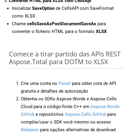
Converter HTML para XLSX com CellsApi
Inicializar
SaveOption
de CellsAPI com SaveFormat
como XLSX
Chame
cellsSaveAsPostDocumentSaveAs
para
converter o ficheiro HTML para o formato
XLSX
Comece a tirar partido das APIs REST
Aspose.Total para DOTM to XLSX
Crie uma conta no
Painel
para obter cota de API
gratuita e detalhes de autorização
Obtenha os SDKs Aspose.Words e Aspose.Cells
Cloud para o código-fonte C++ em
Aspose.Words
GitHub
e repositórios
Aspose.Cells GitHub
para
compilar/usar o SDK você mesmo ou acesse
Releases
para opções alternativas de download.