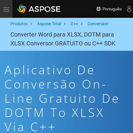
Português
Toggle navigation
Produtos
Aspose.Total
C++
Conversion
Converter Word para XLSX, DOTM para
XLSX Conversor GRATUITO ou C++ SDK
Aplicativo De
Conversão On-
Line Gratuito De
DOTM To XLSX
Via C++