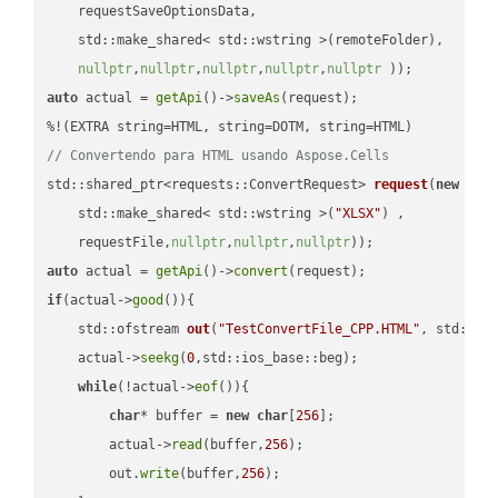
    requestSaveOptionsData,

    std::make_shared< std::wstring >(remoteFolder),

nullptr
,
nullptr
,
nullptr
,
nullptr
,
nullptr
 ))
auto
 actual = 
getApi
()->
saveAs
(request);

// Convertendo para HTML usando Aspose.Cells
std::shared_ptr<requests::ConvertRequest> 
request
(
new
 requ
    std::make_shared< std::wstring >(
"XLSX"
) ,        

    requestFile,
nullptr
,
nullptr
,
nullptr
))
auto
 actual = 
getApi
()->
convert
if
(actual->
good
()){

std::ofstream 
out
(
"TestConvertFile_CPP.HTML"
, std::is
    actual->
seekg
(
0
,std::ios_base::beg);

while
(!actual->
eof
()){

char
* buffer = 
new
char
[
256
];

        actual->
read
(buffer,
256
);

        out.
write
(buffer,
256
);
