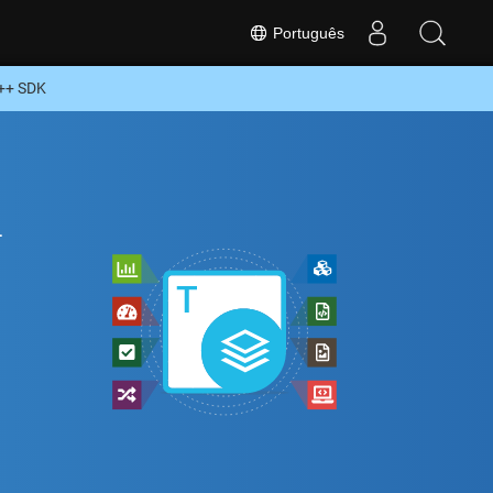
Português
C++ SDK
+