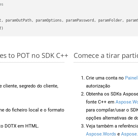
es
      

t, paramOutPath, paramOptions, paramPassword, paramFolder, param
T)
les to POT no SDK C++
Comece a tirar part
Crie uma conta no
Painel
 cliente, segredo do cliente,
autorização
Obtenha os SDKs Aspose.
fonte C++ em
Aspose.Wo
 do ficheiro local e o formato
para compilar/usar o S
opções alternativas de d
ento DOTX em HTML.
Veja também a referênci
Aspose.Words
e
Aspose.