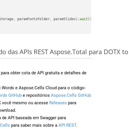
Storage, paramFontsFolder, paramSlides).
wait
();

ido das APIs REST Aspose.Total para DOTX t
para obter cota de API gratuita e detalhes de
Words e Aspose.Cells Cloud para o código-
rds GitHub
e repositórios
Aspose.Cells GitHub
DK você mesmo ou acesse
Releases
para
ownload.
a de API baseada em Swagger para
Cells
para saber mais sobre a
API REST
.