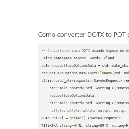
Como converter DOTX to POT e
// Convertendo para DOTX usando Aspose.Word
using
namespace
auto
 requestSaveOptionsData = std::make_sha
requestSaveOptionsData->
setFileName
(std::ma
std::shared_ptr<requests::SaveAsRequest> 
re
    std::make_shared< std::wstring >(remoteF
    requestSaveOptionsData,

    std::make_shared< std::wstring >(remoteF
nullptr
,
nullptr
,
nullptr
,
nullptr
,
nullptr
auto
 actual = 
getApi
()->
saveAs
(request);
