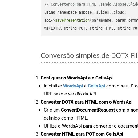
// Convertendo para HTML usando Aspose.Slid
using
namespace
 aspose::slides::cloud;      
api->
savePresentation
(paramName, paramForma
%!(EXTRA string=POT, string=HTML, string=PO
Conversão simples de DOTX Fi
Configurar o WordsApi e o CellsApi
Inicialize
WordsApi
e
CellsApi
com o seu ID de
URL base e versão da API
Converter DOTX para HTML com o WordsApi
Crie um
ConvertDocumentRequest
com o nome
definido como HTML.
Utilize o WordsApi para converter o docum
Converter HTML para POT com CellsApi