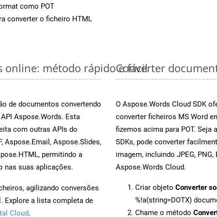
Format como POT
a converter o ficheiro HTML
online: método rápido e fácil
Converter document
rsão de documentos convertendo
O Aspose.Words Cloud SDK ofe
a API Aspose.Words. Esta
converter ficheiros MS Word e
eita com outras APIs do
fizemos acima para POT. Seja 
, Aspose.Email, Aspose.Slides,
SDKs, pode converter facilme
spose.HTML, permitindo a
imagem, incluindo JPEG, PNG, B
o nas suas aplicações.
Aspose.Words Cloud.
Criar objeto
Converter so
cheiros, agilizando conversões
%!a(string=DOTX) docum
 Explore a lista completa de
Chame o método
Conver
tal Cloud
.