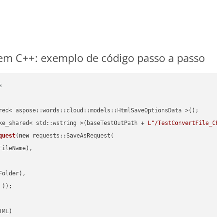
m C++: exemplo de código passo a passo
s
red< aspose::words::cloud::models::HtmlSaveOptionsData >();

ke_shared< std::wstring >(baseTestOutPath + 
L"/TestConvertFile_C
quest
(
new
 requests::SaveAsRequest(

ileName),

older),

 ))