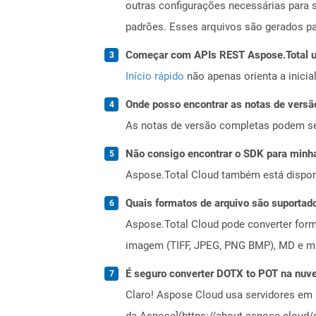
outras configurações necessárias para s
padrões. Esses arquivos são gerados par
Começar com APIs REST Aspose.Total us
Início rápido
não apenas orienta a inici
Onde posso encontrar as notas de versã
As notas de versão completas podem s
Não consigo encontrar o SDK para minha
Aspose.Total Cloud também está dispon
Quais formatos de arquivo são suportad
Aspose.Total Cloud pode converter forma
imagem (TIFF, JPEG, PNG BMP), MD e mui
É seguro converter DOTX to POT na nu
Claro! Aspose Cloud usa servidores em 
da Aspose](https://about.aspose.cloud/s