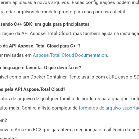
erem aplicadas a novos arquivos. Essas configurações podem incluir
a criar arquivos de modelo pronto para uso para uso oficial.
ando C++ SDK: um guia para principiantes
alização da API Aspose.Total Cloud, mas também ajuda na instalaçã
o da API Aspose. Total Cloud para C++?
er revisadas em
Aspose.Total Cloud Documentation
.
 linguagem favorita. O que devo fazer?
ível como um Docker Container. Tente usá-lo com cURL caso o SDK
os pela API Aspose.Total Cloud?
tos de arquivo de qualquer família de produtos para qualquer outr
to mais. Confira a lista completa de
formatos de arquivo suport
vem?
nuvem Amazon EC2 que garantem a segurança e resiliência do servi
ecurity).