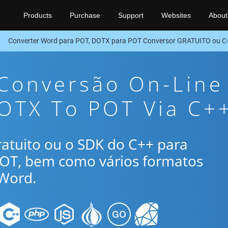
Products
Purchase
Support
Websites
About
Converter Word para POT, DOTX para POT Conversor GRATUITO ou 
 Conversão On-Line
OTX To POT Via C+
gratuito ou o SDK do C++ para
POT, bem como vários formatos
Word.