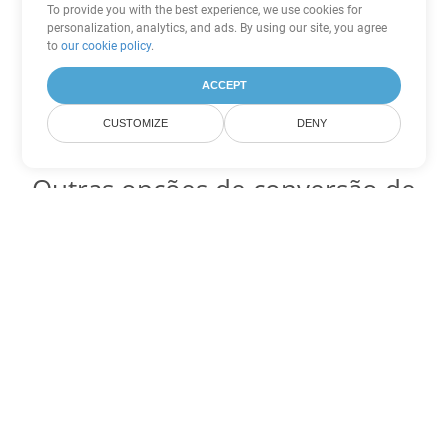
To provide you with the best experience, we use cookies for
personalization, analytics, and ads. By using our site, you agree
to
our cookie policy
.
ACCEPT
CUSTOMIZE
DENY
Outras opções de conversão de
Word
Converter DOTX em DOC
DOC:
Microsoft Word Binary Format
Converter DOTX em DOT
DOT:
Microsoft Word Template Files
Converter DOTX em DOCX