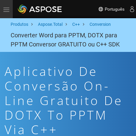
Português
Toggle navigation
Produtos
Aspose.Total
C++
Conversion
Converter Word para PPTM, DOTX para
PPTM Conversor GRATUITO ou C++ SDK
Aplicativo De
Conversão On-
Line Gratuito De
DOTX To PPTM
Via C++