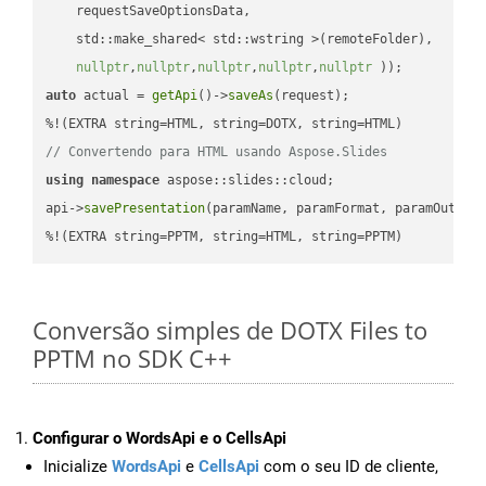
    requestSaveOptionsData,

    std::make_shared< std::wstring >(remoteFolder),

nullptr
,
nullptr
,
nullptr
,
nullptr
,
nullptr
 ))
auto
 actual = 
getApi
()->
saveAs
(request);

// Convertendo para HTML usando Aspose.Slides
using
namespace
 aspose::slides::cloud;            

api->
savePresentation
(paramName, paramFormat, paramOutPat
%!(EXTRA string=PPTM, string=HTML, string=PPTM)
Conversão simples de DOTX Files to
PPTM no SDK C++
Configurar o WordsApi e o CellsApi
Inicialize
WordsApi
e
CellsApi
com o seu ID de cliente,