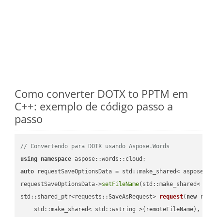
Como converter DOTX to PPTM em
C++: exemplo de código passo a
passo
// Convertendo para DOTX usando Aspose.Words
using
namespace
auto
 requestSaveOptionsData = std::make_shared< aspose::wo
requestSaveOptionsData->
setFileName
(std::make_shared< std
std::shared_ptr<requests::SaveAsRequest> 
request
(
new
 reque
    std::make_shared< std::wstring >(remoteFileName),
