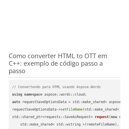
Como converter HTML to OTT em
C++: exemplo de código passo a
passo
// Convertendo para HTML usando Aspose.Words
using
namespace
auto
 requestSaveOptionsData = std::make_shared< aspose::wo
requestSaveOptionsData->
setFileName
(std::make_shared< std
std::shared_ptr<requests::SaveAsRequest> 
request
(
new
 reque
    std::make_shared< std::wstring >(remoteFileName),
