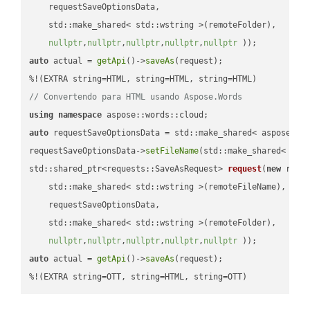
    requestSaveOptionsData,

    std::make_shared< std::wstring >(remoteFolder),

nullptr
,
nullptr
,
nullptr
,
nullptr
,
nullptr
 ))
auto
 actual = 
getApi
()->
saveAs
(request);

// Convertendo para HTML usando Aspose.Words
using
namespace
auto
 requestSaveOptionsData = std::make_shared< aspose::wo
requestSaveOptionsData->
setFileName
(std::make_shared< std
std::shared_ptr<requests::SaveAsRequest> 
request
(
new
 reque
    std::make_shared< std::wstring >(remoteFileName),

    requestSaveOptionsData,

    std::make_shared< std::wstring >(remoteFolder),

nullptr
,
nullptr
,
nullptr
,
nullptr
,
nullptr
 ))
auto
 actual = 
getApi
()->
saveAs
(request);

%!(EXTRA string=OTT, string=HTML, string=OTT)