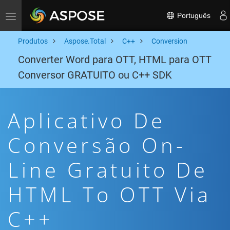
Português
Toggle navigation
Produtos
Aspose.Total
C++
Conversion
Converter Word para OTT, HTML para OTT
Conversor GRATUITO ou C++ SDK
Aplicativo De
Conversão On-
Line Gratuito De
HTML To OTT Via
C++