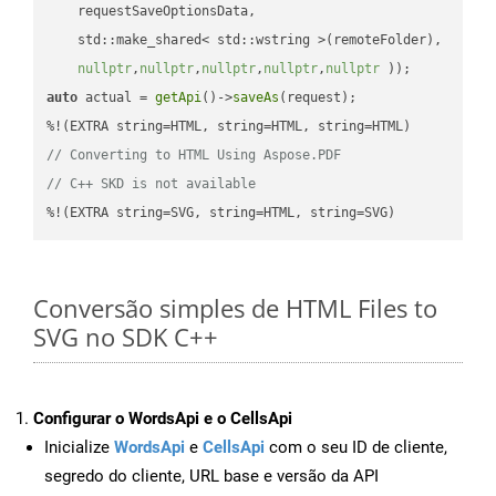
    requestSaveOptionsData,

    std::make_shared< std::wstring >(remoteFolder),

nullptr
,
nullptr
,
nullptr
,
nullptr
,
nullptr
 ))
auto
 actual = 
getApi
()->
saveAs
(request);

// Converting to HTML Using Aspose.PDF
// C++ SKD is not available
%!(EXTRA string=SVG, string=HTML, string=SVG)
Conversão simples de HTML Files to
SVG no SDK C++
Configurar o WordsApi e o CellsApi
Inicialize
WordsApi
e
CellsApi
com o seu ID de cliente,
segredo do cliente, URL base e versão da API