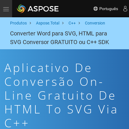
Português
Toggle navigation
Produtos
Aspose.Total
C++
Conversion
Converter Word para SVG, HTML para
SVG Conversor GRATUITO ou C++ SDK
Aplicativo De
Conversão On-
Line Gratuito De
HTML To SVG Via
C++