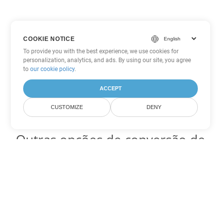
COOKIE NOTICE
To provide you with the best experience, we use cookies for
personalization, analytics, and ads. By using our site, you agree
to
our cookie policy
.
ACCEPT
CUSTOMIZE
DENY
Outras opções de conversão de
Word
Converter HTML em DOC
DOC:
Microsoft Word Binary Format
Converter HTML em DOT