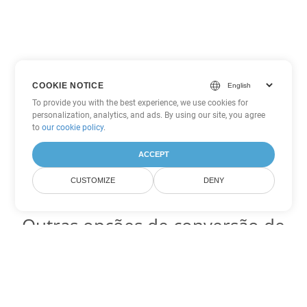
COOKIE NOTICE
To provide you with the best experience, we use cookies for
personalization, analytics, and ads. By using our site, you agree
to
our cookie policy
.
ACCEPT
CUSTOMIZE
DENY
Outras opções de conversão de
Word
Converter MD em DOC
DOC:
Microsoft Word Binary Format