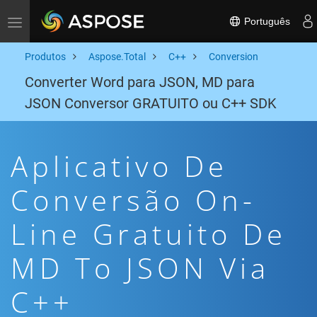
Português
Toggle navigation
Produtos
Aspose.Total
C++
Conversion
Converter Word para JSON, MD para
JSON Conversor GRATUITO ou C++ SDK
Aplicativo De
Conversão On-
Line Gratuito De
MD To JSON Via
C++