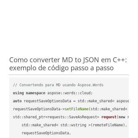
Como converter MD to JSON em C++:
exemplo de código passo a passo
// Convertendo para MD usando Aspose.Words
using
namespace
auto
 requestSaveOptionsData = std::make_shared< aspose::wo
requestSaveOptionsData->
setFileName
(std::make_shared< std
std::shared_ptr<requests::SaveAsRequest> 
request
(
new
 reque
    std::make_shared< std::wstring >(remoteFileName),

    requestSaveOptionsData,
