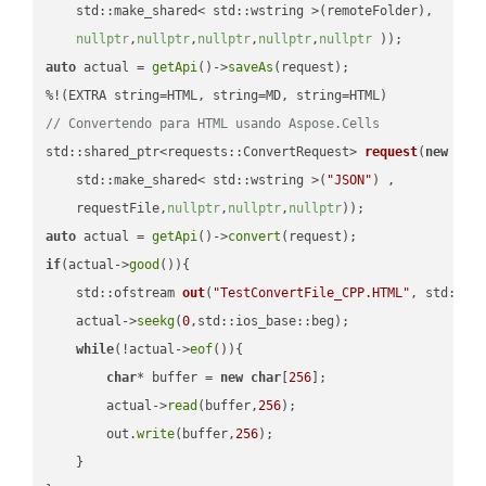
    std::make_shared< std::wstring >(remoteFolder),

nullptr
,
nullptr
,
nullptr
,
nullptr
,
nullptr
 ))
auto
 actual = 
getApi
()->
saveAs
(request);

// Convertendo para HTML usando Aspose.Cells
std::shared_ptr<requests::ConvertRequest> 
request
(
new
 requ
    std::make_shared< std::wstring >(
"JSON"
) ,        

    requestFile,
nullptr
,
nullptr
,
nullptr
))
auto
 actual = 
getApi
()->
convert
if
(actual->
good
()){

std::ofstream 
out
(
"TestConvertFile_CPP.HTML"
, std::is
    actual->
seekg
(
0
,std::ios_base::beg);

while
(!actual->
eof
()){

char
* buffer = 
new
char
[
256
];

        actual->
read
(buffer,
256
);

        out.
write
(buffer,
256
);

    }
