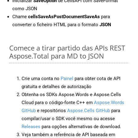
Inicializar
SaveOption
de CellsAPI com SaveFormat
como JSON
Chame
cellsSaveAsPostDocumentSaveAs
para
converter o ficheiro HTML para o formato
JSON
Comece a tirar partido das APIs REST
Aspose.Total para MD to JSON
Crie uma conta no
Painel
para obter cota de API
gratuita e detalhes de autorização
Obtenha os SDKs Aspose.Words e Aspose.Cells
Cloud para o código-fonte C++ em
Aspose.Words
GitHub
e repositórios
Aspose.Cells GitHub
para
compilar/usar o SDK você mesmo ou acesse
Releases
para opções alternativas de download.
Veja também a referência de API baseada em