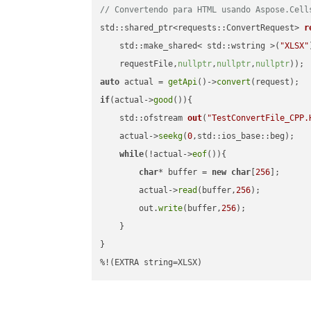
// Convertendo para HTML usando Aspose.Cell
std::shared_ptr<requests::ConvertRequest> 
r
    std::make_shared< std::wstring >(
"XLSX"
    requestFile,
nullptr
,
nullptr
,
nullptr
))
auto
 actual = 
getApi
()->
convert
if
(actual->
good
()){

std::ofstream 
out
(
"TestConvertFile_CPP.
    actual->
seekg
(
0
,std::ios_base::beg);

while
(!actual->
eof
()){

char
* buffer = 
new
char
[
256
];

        actual->
read
(buffer,
256
);

        out.
write
(buffer,
256
);

    }

}

%!(EXTRA string=XLSX)