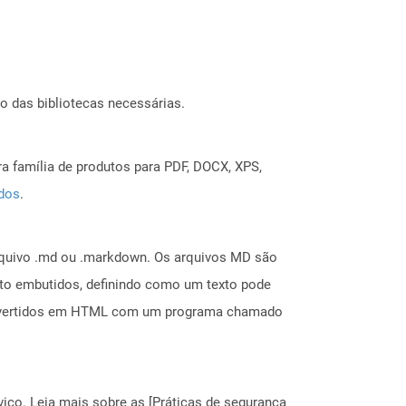
o das bibliotecas necessárias.
a família de produtos para PDF, DOCX, XPS,
ados
.
rquivo .md ou .markdown. Os arquivos MD são
xto embutidos, definindo como um texto pode
convertidos em HTML com um programa chamado
ço. Leia mais sobre as [Práticas de segurança