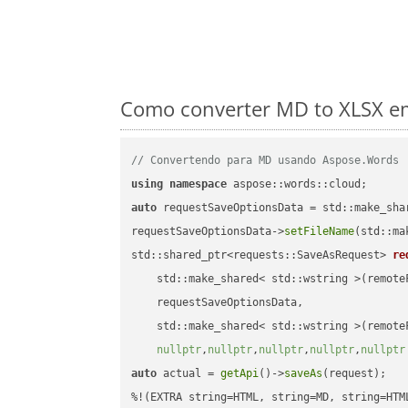
Como converter MD to XLSX em
// Convertendo para MD usando Aspose.Words
using
namespace
auto
 requestSaveOptionsData = std::make_sha
requestSaveOptionsData->
setFileName
(std::ma
std::shared_ptr<requests::SaveAsRequest> 
re
    std::make_shared< std::wstring >(remoteF
    requestSaveOptionsData,

    std::make_shared< std::wstring >(remoteF
nullptr
,
nullptr
,
nullptr
,
nullptr
,
nullptr
auto
 actual = 
getApi
()->
saveAs
(request);
