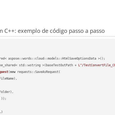
 C++: exemplo de código passo a passo
red< aspose::words::cloud::models::HtmlSaveOptionsData >();

ke_shared< std::wstring >(baseTestOutPath + 
L"/TestConvertFile_C
quest
(
new
 requests::SaveAsRequest(

ileName),

older),

 ))