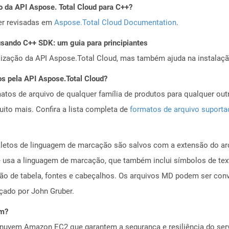
o da API Aspose. Total Cloud para C++?
er revisadas em
Aspose.Total Cloud Documentation
.
ando C++ SDK: um guia para principiantes
alização da API Aspose.Total Cloud, mas também ajuda na instalaçã
os pela API Aspose.Total Cloud?
tos de arquivo de qualquer família de produtos para qualquer outr
to mais. Confira a lista completa de
formatos de arquivo suport
ialetos de linguagem de marcação são salvos com a extensão do a
e usa a linguagem de marcação, que também inclui símbolos de te
ação de tabela, fontes e cabeçalhos. Os arquivos MD podem ser 
ado por John Gruber.
em?
nuvem Amazon EC2 que garantem a segurança e resiliência do servi