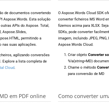
rsão de documentos convertendo
O Aspose.Words Cloud SDK ofe
API Aspose.Words. Esta solução
converter ficheiros MS Word e
outras APIs do Aspose. Total,
fizemos acima para XLSX. Seja
, Aspose.Slides,
SDKs, pode converter facilme
spose.HTML, permitindo a
imagem, incluindo JPEG, PNG, B
o nas suas aplicações.
Aspose.Words Cloud.
Criar objeto
Converter so
cheiros, agilizando conversões
%!a(string=MD) documen
 Explore a lista completa de
Chame o método
Conver
tal Cloud
.
para conversão de MD
r MD em PDF online
Como converter uma