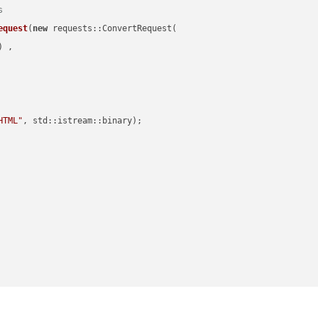
s
equest
(
new
 requests::ConvertRequest(

) ,        

HTML"
, std::istream::binary)
;
