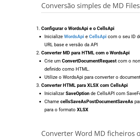
Conversão simples de MD Files
Configurar o WordsApi e o CellsApi
Inicialize
WordsApi
e
CellsApi
com o seu ID de
URL base e versão da API
Converter MD para HTML com o WordsApi
Crie um
ConvertDocumentRequest
com o nome
definido como HTML.
Utilize o WordsApi para converter o docum
Converter HTML para XLSX com CellsApi
Inicializar
SaveOption
de CellsAPI com Save
Chame
cellsSaveAsPostDocumentSaveAs
par
para o formato
XLSX
Converter Word MD ficheiros on