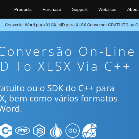
Products
Purchase
Support
Websites
About
Converter Word para XLSX, MD para XLSX Conversor GRATUITO ou 
 Conversão On-Line
D To XLSX Via C++
gratuito ou o SDK do C++ para
SX, bem como vários formatos
Word.