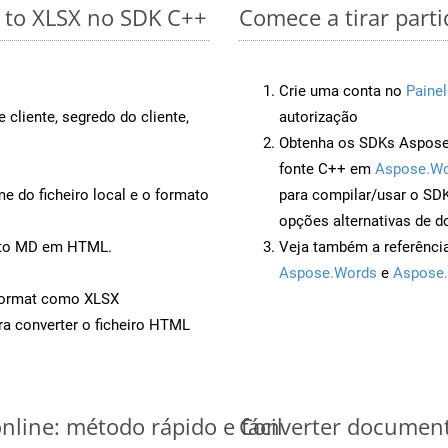
 to XLSX no SDK C++
Comece a tirar part
Crie uma conta no
Painel
 cliente, segredo do cliente,
autorização
Obtenha os SDKs Aspose.
fonte C++ em
Aspose.Wo
 do ficheiro local e o formato
para compilar/usar o S
opções alternativas de d
ento MD em HTML.
Veja também a referênci
Aspose.Words
e
Aspose.
Format como XLSX
a converter o ficheiro HTML
line: método rápido e fácil
Converter document