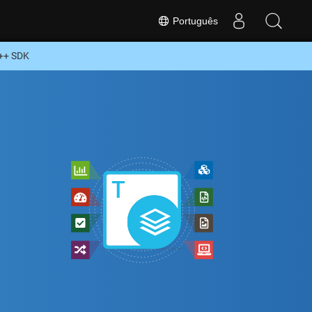
Português
C++ SDK