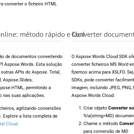
a converter o ficheiro HTML
line: método rápido e fácil
Converter document
rsão de documentos convertendo
O Aspose.Words Cloud SDK ofe
API Aspose.Words. Esta solução
converter ficheiros MS Word e
outras APIs do Aspose. Total,
fizemos acima para XSLFO. Sej
, Aspose.Slides,
SDKs, pode converter facilme
spose.HTML, permitindo a
imagem, incluindo JPEG, PNG, B
o nas suas aplicações.
Aspose.Words Cloud.
Criar objeto
Converter so
cheiros, agilizando conversões
%!a(string=MD) documen
 Explore a lista completa de
Chame o método
Conver
tal Cloud
.
para conversão de MD