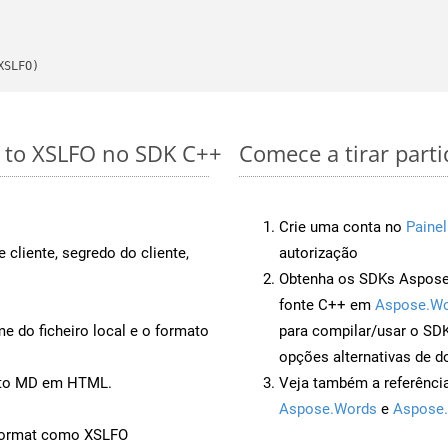
XSLFO)
s to XSLFO no SDK C++
Comece a tirar part
Crie uma conta no
Painel
 cliente, segredo do cliente,
autorização
Obtenha os SDKs Aspose.
fonte C++ em
Aspose.Wo
 do ficheiro local e o formato
para compilar/usar o S
opções alternativas de d
ento MD em HTML.
Veja também a referênci
Aspose.Words
e
Aspose.
Format como XSLFO