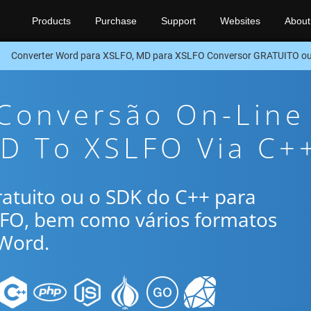
Products
Purchase
Support
Websites
About
Converter Word para XSLFO, MD para XSLFO Conversor GRATUITO o
 Conversão On-Line
MD To XSLFO Via C+
gratuito ou o SDK do C++ para
LFO, bem como vários formatos
Word.