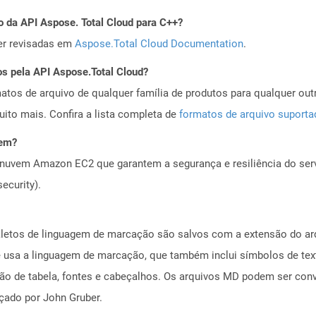
o da API Aspose. Total Cloud para C++?
er revisadas em
Aspose.Total Cloud Documentation
.
os pela API Aspose.Total Cloud?
tos de arquivo de qualquer família de produtos para qualquer outr
to mais. Confira a lista completa de
formatos de arquivo suport
vem?
nuvem Amazon EC2 que garantem a segurança e resiliência do servi
ecurity).
ialetos de linguagem de marcação são salvos com a extensão do a
e usa a linguagem de marcação, que também inclui símbolos de te
ação de tabela, fontes e cabeçalhos. Os arquivos MD podem ser 
ado por John Gruber.