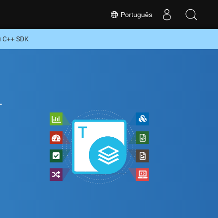
Português
u C++ SDK
+