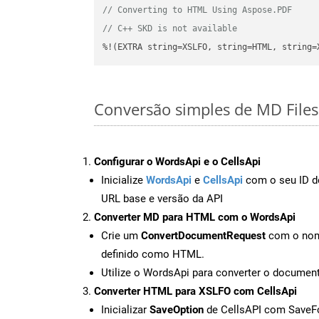
// Converting to HTML Using Aspose.PDF
// C++ SKD is not available
%!(EXTRA string=XSLFO, string=HTML, string=
Conversão simples de MD File
Configurar o WordsApi e o CellsApi
Inicialize
WordsApi
e
CellsApi
com o seu ID de
URL base e versão da API
Converter MD para HTML com o WordsApi
Crie um
ConvertDocumentRequest
com o nome
definido como HTML.
Utilize o WordsApi para converter o docum
Converter HTML para XSLFO com CellsApi
Inicializar
SaveOption
de CellsAPI com Save