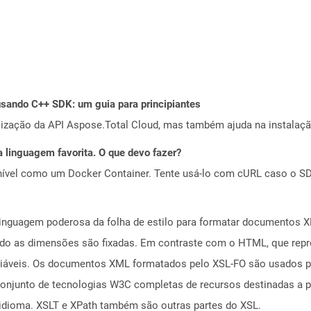
ando C++ SDK: um guia para principiantes
alização da API Aspose.Total Cloud, mas também ajuda na instalaçã
 linguagem favorita. O que devo fazer?
ível como um Docker Container. Tente usá-lo com cURL caso o SDK
inguagem poderosa da folha de estilo para formatar documentos X
do as dimensões são fixadas. Em contraste com o HTML, que repre
áveis. Os documentos XML formatados pelo XSL-FO são usados ​​pr
conjunto de tecnologias W3C completas de recursos destinadas a pr
dioma. XSLT e XPath também são outras partes do XSL.