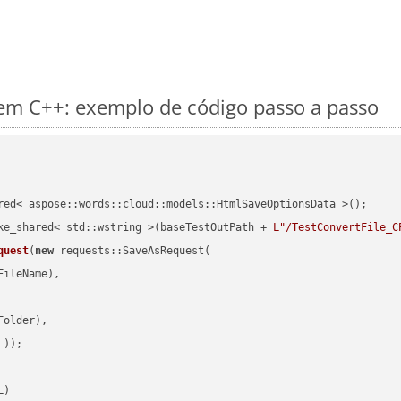
m C++: exemplo de código passo a passo
red< aspose::words::cloud::models::HtmlSaveOptionsData >();

ke_shared< std::wstring >(baseTestOutPath + 
L"/TestConvertFile_C
quest
(
new
 requests::SaveAsRequest(

ileName),

older),

 ))