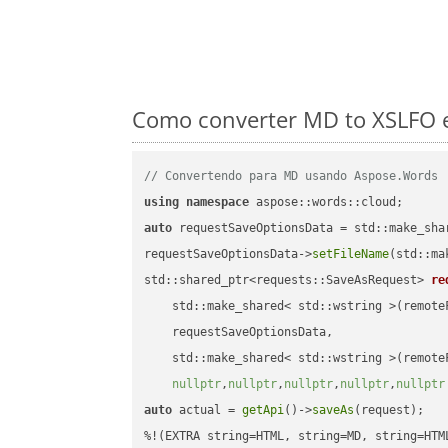
Como converter MD to XSLFO e
// Convertendo para MD usando Aspose.Words
using
namespace
auto
 requestSaveOptionsData = std::make_sha
requestSaveOptionsData->
setFileName
(std::ma
std::shared_ptr<requests::SaveAsRequest> 
re
    std::make_shared< std::wstring >(remoteF
    requestSaveOptionsData,

    std::make_shared< std::wstring >(remoteF
nullptr
,
nullptr
,
nullptr
,
nullptr
,
nullptr
auto
 actual = 
getApi
()->
saveAs
(request);
