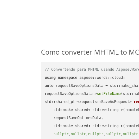
Como converter MHTML to MOB
// Convertendo para MHTML usando Aspose.Wor
using
namespace
auto
 requestSaveOptionsData = std::make_sha
requestSaveOptionsData->
setFileName
(std::ma
std::shared_ptr<requests::SaveAsRequest> 
re
    std::make_shared< std::wstring >(remoteF
    requestSaveOptionsData,

    std::make_shared< std::wstring >(remoteF
nullptr
,
nullptr
,
nullptr
,
nullptr
,
nullptr