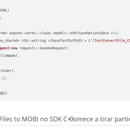
s
red< aspose::words::cloud::models::HtmlSaveOptionsData >();

ke_shared< std::wstring >(baseTestOutPath + 
L"/TestConvertFile_C
quest
(
new
 requests::SaveAsRequest(

ileName),

older),

 ))
OBI)
iles to MOBI no SDK C++
Comece a tirar part