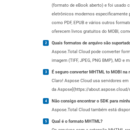
(formato de eBook aberto) e foi usado 
eletrônicos modernos especificamente p
como PDF, EPUB e vários outros formatos
oferecem livros gratuitos do MOBI, com
Quais formatos de arquivo são suportad
Aspose.Total Cloud pode converter forma
imagem (TIFF, JPEG, PNG BMP), MD e mui
É seguro converter MHTML to MOBI na
Claro! Aspose Cloud usa servidores em 
da Aspose](https://about.aspose.cloud/s
Não consigo encontrar o SDK para minha
Aspose.Total Cloud também está dispon
Qual é o formato MHTML?
Os arquivos com a extensão MHTML repre