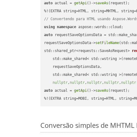
auto
 actual = 
getApi
()->
saveAs
(request);

// Convertendo para HTML usando Aspose.Word
using
namespace
auto
 requestSaveOptionsData = std::make_sha
requestSaveOptionsData->
setFileName
(std::ma
std::shared_ptr<requests::SaveAsRequest> 
re
    std::make_shared< std::wstring >(remoteF
    requestSaveOptionsData,

    std::make_shared< std::wstring >(remoteF
nullptr
,
nullptr
,
nullptr
,
nullptr
,
nullptr
auto
 actual = 
getApi
()->
saveAs
(request);

%!(EXTRA string=MOBI, string=HTML, string=M
Conversão simples de MHTML F