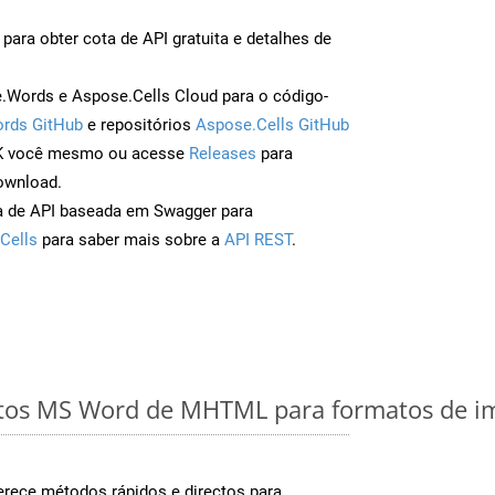
para obter cota de API gratuita e detalhes de
Words e Aspose.Cells Cloud para o código-
rds GitHub
e repositórios
Aspose.Cells GitHub
DK você mesmo ou acesse
Releases
para
ownload.
a de API baseada em Swagger para
Cells
para saber mais sobre a
API REST
.
os MS Word de MHTML para formatos de im
rece métodos rápidos e directos para