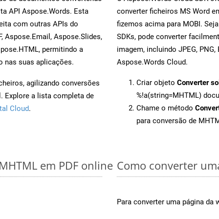
sta API Aspose.Words. Esta
converter ficheiros MS Word e
eita com outras APIs do
fizemos acima para MOBI. Seja
, Aspose.Email, Aspose.Slides,
SDKs, pode converter facilme
spose.HTML, permitindo a
imagem, incluindo JPEG, PNG, B
o nas suas aplicações.
Aspose.Words Cloud.
Criar objeto
Converter so
cheiros, agilizando conversões
%!a(string=MHTML) doc
 Explore a lista completa de
Chame o método
Conver
tal Cloud
.
para conversão de MHT
r MHTML em PDF online
Como converter uma
Para converter uma página da 