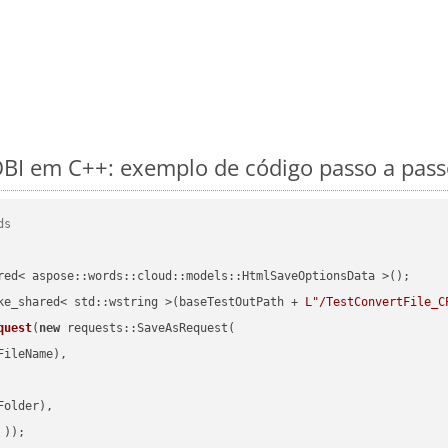
I em C++: exemplo de código passo a pass
ds
red< aspose::words::cloud::models::HtmlSaveOptionsData >();

ke_shared< std::wstring >(baseTestOutPath + 
L"/TestConvertFile_C
quest
(
new
 requests::SaveAsRequest(

ileName),

older),

 ))