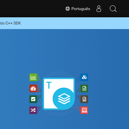
Português
 ou C++ SDK