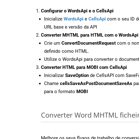
Configurar o WordsApi e o CellsApi
Inicialize
WordsApi
e
CellsApi
com o seu ID de
URL base e versão da API
Converter MHTML para HTML com o WordsApi
Crie um
ConvertDocumentRequest
com o nome
definido como HTML.
Utilize o WordsApi para converter o docu
Converter HTML para MOBI com CellsApi
Inicializar
SaveOption
de CellsAPI com Save
Chame
cellsSaveAsPostDocumentSaveAs
par
para o formato
MOBI
Converter Word MHTML ficheiro
Melhore os seus fluxos de trabalho de conve