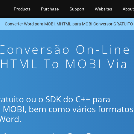
Products
Purchase
Support
Websites
About
Converter Word para MOBI, MHTML para MOBI Conversor GRATUITO
 Conversão On-Line
MHTML To MOBI Via
gratuito ou o SDK do C++ para
 MOBI, bem como vários formatos
Word.