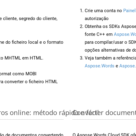
Crie uma conta no
Painel
 cliente, segredo do cliente,
autorização
Obtenha os SDKs Aspose.
fonte C++ em
Aspose.Wo
 do ficheiro local e o formato
para compilar/usar o S
opções alternativas de d
mento MHTML em HTML.
Veja também a referênci
Aspose.Words
e
Aspose.
Format como MOBI
a converter o ficheiro HTML
s online: método rápido e fácil
Converter document
rsão de documentos convertendo
O Aspose.Words Cloud SDK ofe