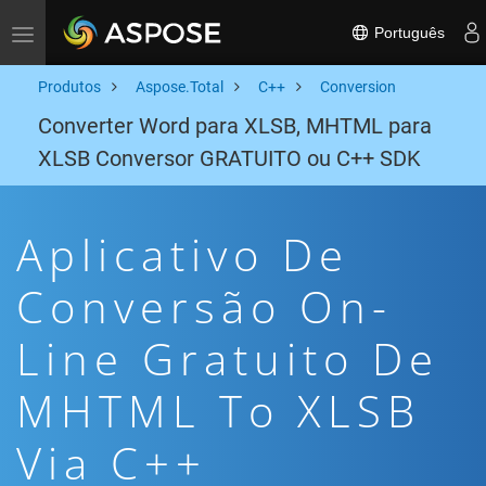
Português
Toggle navigation
Produtos
Aspose.Total
C++
Conversion
Converter Word para XLSB, MHTML para
XLSB Conversor GRATUITO ou C++ SDK
Aplicativo De
Conversão On-
Line Gratuito De
MHTML To XLSB
Via C++