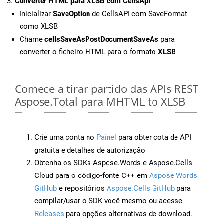
Converter HTML para XLSB com CellsApi
Inicializar
SaveOption
de CellsAPI com SaveFormat
como XLSB
Chame
cellsSaveAsPostDocumentSaveAs
para
converter o ficheiro HTML para o formato
XLSB
Comece a tirar partido das APIs REST
Aspose.Total para MHTML to XLSB
Crie uma conta no
Painel
para obter cota de API
gratuita e detalhes de autorização
Obtenha os SDKs Aspose.Words e Aspose.Cells
Cloud para o código-fonte C++ em
Aspose.Words
GitHub
e repositórios
Aspose.Cells GitHub
para
compilar/usar o SDK você mesmo ou acesse
Releases
para opções alternativas de download.