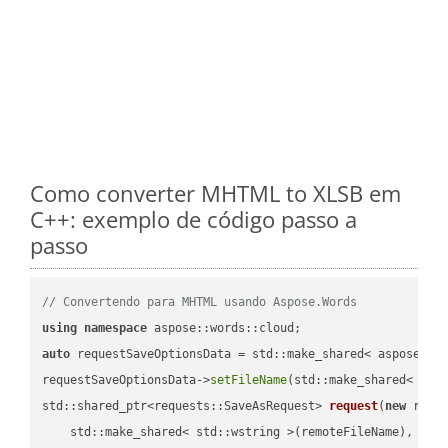
Como converter MHTML to XLSB em
C++: exemplo de código passo a
passo
// Convertendo para MHTML usando Aspose.Words
using
namespace
auto
 requestSaveOptionsData = std::make_shared< aspose::wo
requestSaveOptionsData->
setFileName
(std::make_shared< std
std::shared_ptr<requests::SaveAsRequest> 
request
(
new
 reque
    std::make_shared< std::wstring >(remoteFileName),
