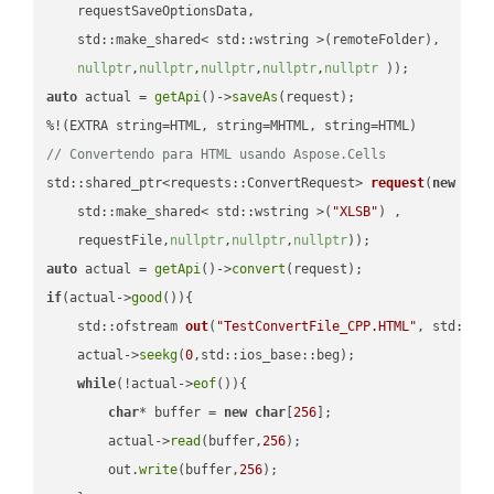
    requestSaveOptionsData,

    std::make_shared< std::wstring >(remoteFolder),

nullptr
,
nullptr
,
nullptr
,
nullptr
,
nullptr
 ))
auto
 actual = 
getApi
()->
saveAs
(request);

// Convertendo para HTML usando Aspose.Cells
std::shared_ptr<requests::ConvertRequest> 
request
(
new
 requ
    std::make_shared< std::wstring >(
"XLSB"
) ,        

    requestFile,
nullptr
,
nullptr
,
nullptr
))
auto
 actual = 
getApi
()->
convert
if
(actual->
good
()){

std::ofstream 
out
(
"TestConvertFile_CPP.HTML"
, std::is
    actual->
seekg
(
0
,std::ios_base::beg);

while
(!actual->
eof
()){

char
* buffer = 
new
char
[
256
];

        actual->
read
(buffer,
256
);

        out.
write
(buffer,
256
);
