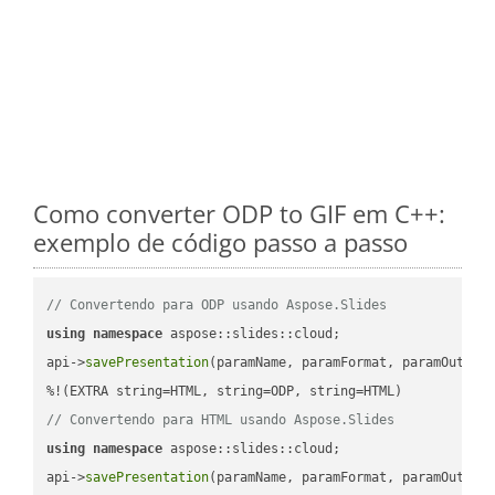
Como converter ODP to GIF em C++:
exemplo de código passo a passo
// Convertendo para ODP usando Aspose.Slides
using
namespace
 aspose::slides::cloud;            

api->
savePresentation
(paramName, paramFormat, paramOutPat
// Convertendo para HTML usando Aspose.Slides
using
namespace
 aspose::slides::cloud;            

api->
savePresentation
(paramName, paramFormat, paramOutPat