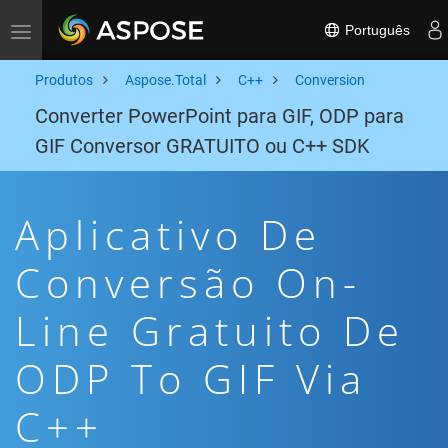
Português
Toggle navigation
Produtos
Aspose.Total
C++
Conversion
Converter PowerPoint para GIF, ODP para
GIF Conversor GRATUITO ou C++ SDK
Aplicativo De
Conversão On-
Line Gratuito De
ODP To GIF Via
C++