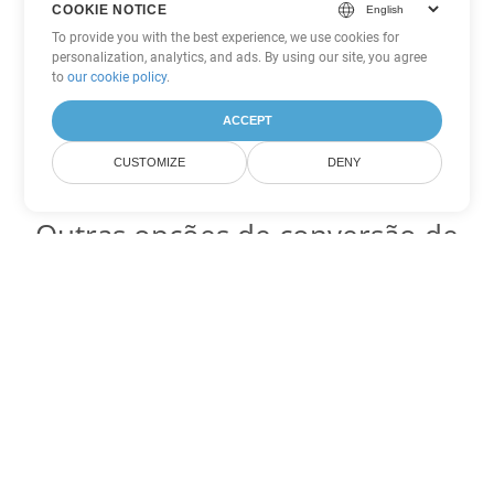
COOKIE NOTICE
To provide you with the best experience, we use cookies for
personalization, analytics, and ads. By using our site, you agree
to
our cookie policy
.
ACCEPT
CUSTOMIZE
DENY
Outras opções de conversão de
PowerPoint
Converter ODP em DOC
DOC:
Microsoft Word Binary Format
Converter ODP em DOT
DOT:
Microsoft Word Template Files