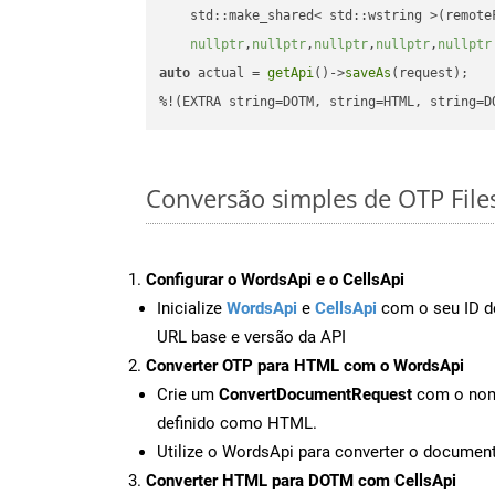
    std::make_shared< std::wstring >(remoteF
nullptr
,
nullptr
,
nullptr
,
nullptr
,
nullptr
auto
 actual = 
getApi
()->
saveAs
(request);

%!(EXTRA string=DOTM, string=HTML, string=D
Conversão simples de OTP Fil
Configurar o WordsApi e o CellsApi
Inicialize
WordsApi
e
CellsApi
com o seu ID de
URL base e versão da API
Converter OTP para HTML com o WordsApi
Crie um
ConvertDocumentRequest
com o nome
definido como HTML.
Utilize o WordsApi para converter o docum
Converter HTML para DOTM com CellsApi