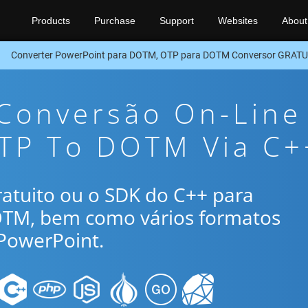
Products
Purchase
Support
Websites
About
Converter PowerPoint para DOTM, OTP para DOTM Conversor GRATU
 Conversão On-Line
OTP To DOTM Via C+
gratuito ou o SDK do C++ para
OTM, bem como vários formatos
PowerPoint.