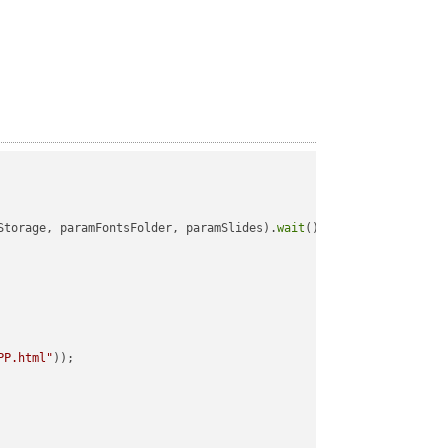
Storage, paramFontsFolder, paramSlides).
wait
();

PP.html"