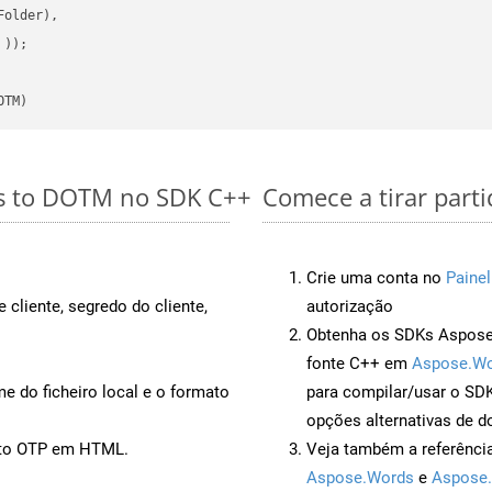
older),

 ))
OTM)
es to DOTM no SDK C++
Comece a tirar part
Crie uma conta no
Painel
 cliente, segredo do cliente,
autorização
Obtenha os SDKs Aspose.
fonte C++ em
Aspose.Wo
 do ficheiro local e o formato
para compilar/usar o S
opções alternativas de d
ento OTP em HTML.
Veja também a referênci
Aspose.Words
e
Aspose.