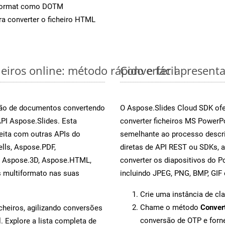
Format como DOTM
a converter o ficheiro HTML
iros online: método rápido e fácil
Converter apresent
rsão de documentos convertendo
O Aspose.Slides Cloud SDK ofe
API Aspose.Slides. Esta
converter ficheiros MS PowerP
eita com outras APIs do
semelhante ao processo descr
lls, Aspose.PDF,
diretas de API REST ou SDKs, 
, Aspose.3D, Aspose.HTML,
converter os diapositivos do 
s multiformato nas suas
incluindo JPEG, PNG, BMP, GIF 
Crie uma instância de cl
Chame o método
Conver
cheiros, agilizando conversões
conversão de OTP e for
 Explore a lista completa de