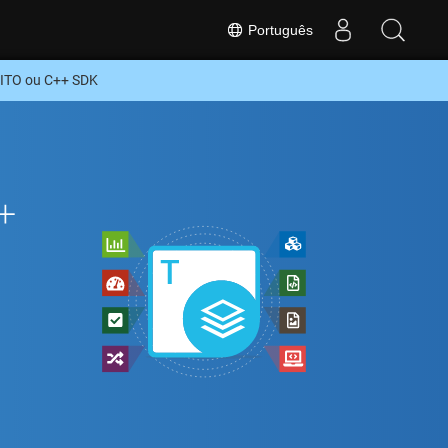
Português
ITO ou C++ SDK
+