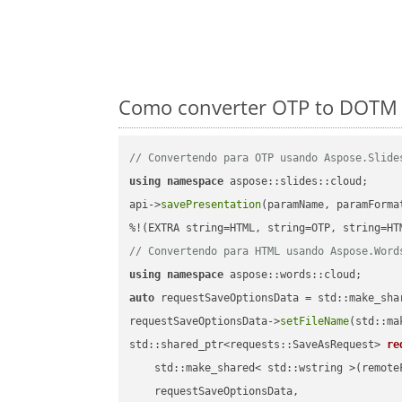
Como converter OTP to DOTM 
// Convertendo para OTP usando Aspose.Slide
using
namespace
 aspose::slides::cloud;      
api->
savePresentation
(paramName, paramForma
// Convertendo para HTML usando Aspose.Word
using
namespace
auto
 requestSaveOptionsData = std::make_sha
requestSaveOptionsData->
setFileName
(std::ma
std::shared_ptr<requests::SaveAsRequest> 
re
    std::make_shared< std::wstring >(remoteF
    requestSaveOptionsData,
