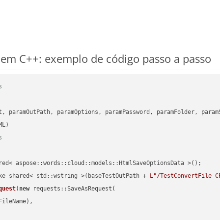
em C++: exemplo de código passo a passo
s
      

t, paramOutPath, paramOptions, paramPassword, paramFolder, param
s
red< aspose::words::cloud::models::HtmlSaveOptionsData >();

ke_shared< std::wstring >(baseTestOutPath + 
L"/TestConvertFile_C
quest
(
new
 requests::SaveAsRequest(

ileName),
