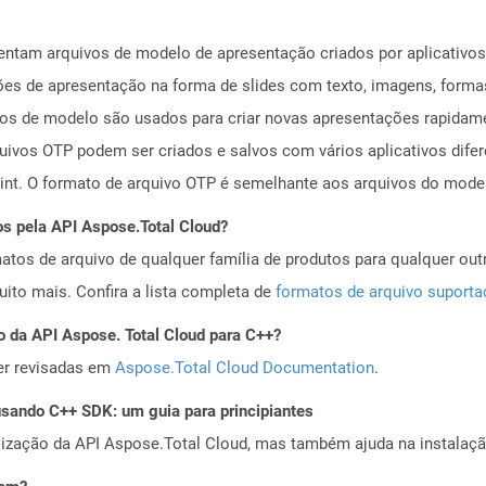
sentam arquivos de modelo de apresentação criados por aplicativ
es de apresentação na forma de slides com texto, imagens, formas
vos de modelo são usados ​​para criar novas apresentações rapida
uivos OTP podem ser criados e salvos com vários aplicativos dife
int. O formato de arquivo OTP é semelhante aos arquivos do model
os pela API Aspose.Total Cloud?
tos de arquivo de qualquer família de produtos para qualquer outr
to mais. Confira a lista completa de
formatos de arquivo suport
o da API Aspose. Total Cloud para C++?
er revisadas em
Aspose.Total Cloud Documentation
.
ando C++ SDK: um guia para principiantes
alização da API Aspose.Total Cloud, mas também ajuda na instalaçã