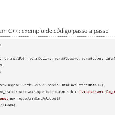
m C++: exemplo de código passo a passo
s
      

t, paramOutPath, paramOptions, paramPassword, paramFolder, param
s
red< aspose::words::cloud::models::HtmlSaveOptionsData >();

ke_shared< std::wstring >(baseTestOutPath + 
L"/TestConvertFile_C
quest
(
new
 requests::SaveAsRequest(

ileName),
