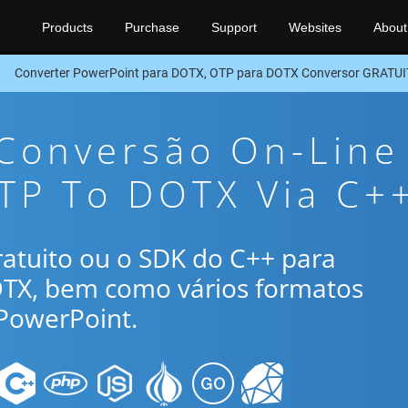
Products
Purchase
Support
Websites
About
Converter PowerPoint para DOTX, OTP para DOTX Conversor GRATU
 Conversão On-Line
TP To DOTX Via C+
gratuito ou o SDK do C++ para
OTX, bem como vários formatos
PowerPoint.