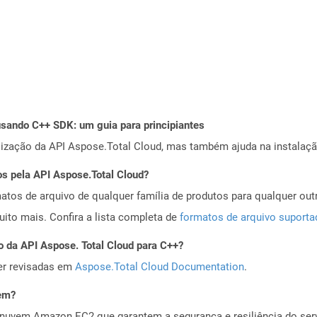
ando C++ SDK: um guia para principiantes
alização da API Aspose.Total Cloud, mas também ajuda na instalaçã
os pela API Aspose.Total Cloud?
tos de arquivo de qualquer família de produtos para qualquer outr
to mais. Confira a lista completa de
formatos de arquivo suport
o da API Aspose. Total Cloud para C++?
er revisadas em
Aspose.Total Cloud Documentation
.
vem?
nuvem Amazon EC2 que garantem a segurança e resiliência do servi