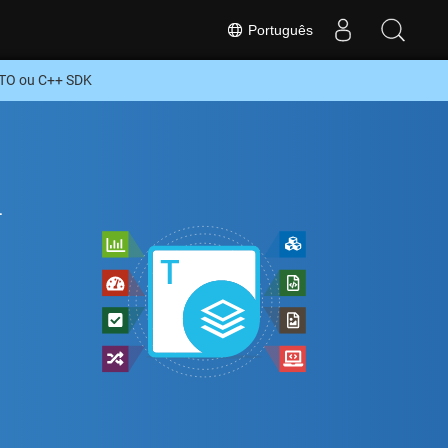
Português
ITO ou C++ SDK
+