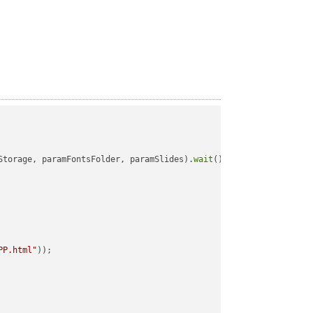
Storage, paramFontsFolder, paramSlides).
wait
();

PP.html"