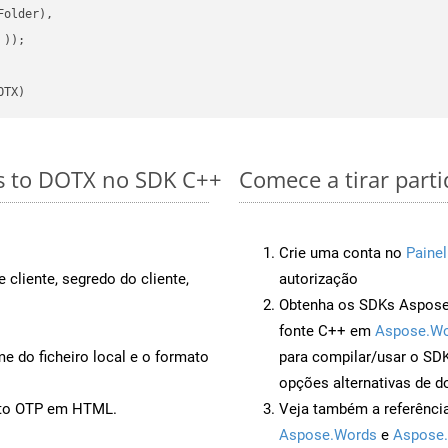
older),

 ))
OTX)
es to DOTX no SDK C++
Comece a tirar part
Crie uma conta no
Painel
 cliente, segredo do cliente,
autorização
Obtenha os SDKs Aspose.
fonte C++ em
Aspose.Wo
 do ficheiro local e o formato
para compilar/usar o S
opções alternativas de d
ento OTP em HTML.
Veja também a referênci
Aspose.Words
e
Aspose.