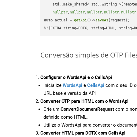
    std::make_shared< std::wstring >(remoteF
nullptr
,
nullptr
,
nullptr
,
nullptr
,
nullptr
auto
 actual = 
getApi
()->
saveAs
(request);

%!(EXTRA string=DOTX, string=HTML, string=D
Conversão simples de OTP Fil
Configurar o WordsApi e o CellsApi
Inicialize
WordsApi
e
CellsApi
com o seu ID de
URL base e versão da API
Converter OTP para HTML com o WordsApi
Crie um
ConvertDocumentRequest
com o nome
definido como HTML.
Utilize o WordsApi para converter o docum
Converter HTML para DOTX com CellsApi