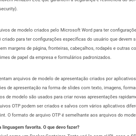
ecurity).
ivos de modelo criados pelo Microsoft Word para ter configuraçõ
criado para ter configurações específicas do usuário que devem 
luem margens de página, fronteiras, cabeçalhos, rodapés e outras 
times de papel da empresa e formulários padronizados.
sentam arquivos de modelo de apresentação criados por aplicativ
es de apresentação na forma de slides com texto, imagens, formas
vos de modelo são usados ​​para criar novas apresentações rapida
uivos OTP podem ser criados e salvos com vários aplicativos dife
int. O formato de arquivo OTP é semelhante aos arquivos do model
 linguagem favorita. O que devo fazer?