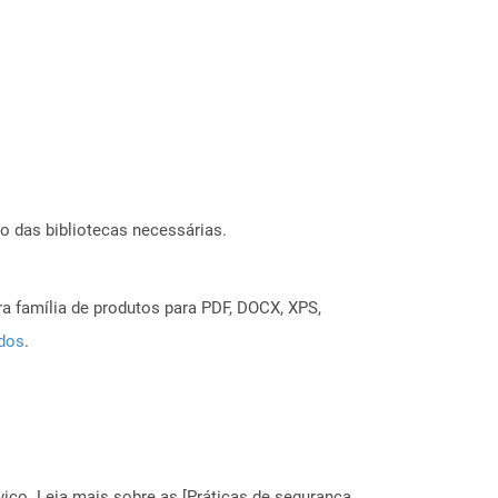
o das bibliotecas necessárias.
a família de produtos para PDF, DOCX, XPS,
ados
.
ço. Leia mais sobre as [Práticas de segurança