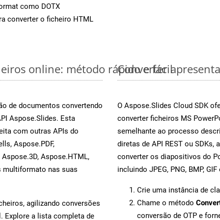
Format como DOTX
a converter o ficheiro HTML
iros online: método rápido e fácil
Converter apresent
rsão de documentos convertendo
O Aspose.Slides Cloud SDK ofe
API Aspose.Slides. Esta
converter ficheiros MS PowerP
eita com outras APIs do
semelhante ao processo descri
lls, Aspose.PDF,
diretas de API REST ou SDKs, 
, Aspose.3D, Aspose.HTML,
converter os diapositivos do 
s multiformato nas suas
incluindo JPEG, PNG, BMP, GIF 
Crie uma instância de cl
Chame o método
Conver
cheiros, agilizando conversões
conversão de OTP e for
 Explore a lista completa de