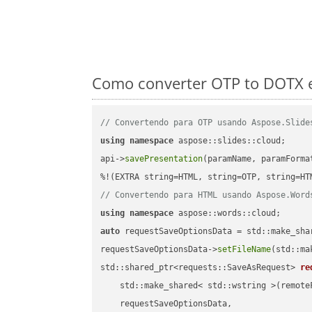
Como converter OTP to DOTX e
// Convertendo para OTP usando Aspose.Slide
using
namespace
 aspose::slides::cloud;      
api->
savePresentation
(paramName, paramForma
// Convertendo para HTML usando Aspose.Word
using
namespace
auto
 requestSaveOptionsData = std::make_sha
requestSaveOptionsData->
setFileName
(std::ma
std::shared_ptr<requests::SaveAsRequest> 
re
    std::make_shared< std::wstring >(remoteF
    requestSaveOptionsData,
