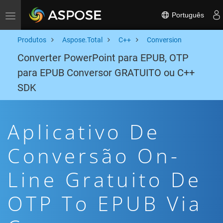
Português
Toggle navigation
Produtos
Aspose.Total
C++
Conversion
Converter PowerPoint para EPUB, OTP
para EPUB Conversor GRATUITO ou C++
SDK
Aplicativo De
Conversão On-
Line Gratuito De
OTP To EPUB Via