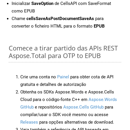
Inicializar
SaveOption
de CellsAPI com SaveFormat
como EPUB
Chame
cellsSaveAsPostDocumentSaveAs
para
converter o ficheiro HTML para o formato
EPUB
Comece a tirar partido das APIs REST
Aspose.Total para OTP to EPUB
Crie uma conta no
Painel
para obter cota de API
gratuita e detalhes de autorização
Obtenha os SDKs Aspose.Words e Aspose.Cells
Cloud para o código-fonte C++ em
Aspose.Words
GitHub
e repositórios
Aspose.Cells GitHub
para
compilar/usar o SDK você mesmo ou acesse
Releases
para opções alternativas de download.
Veja também a referência de API baseada em