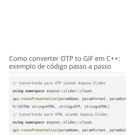
Como converter OTP to GIF em C++:
exemplo de código passo a passo
// Convertendo para OTP usando Aspose.Slides
using
namespace
 aspose::slides::cloud;            

api->
savePresentation
(paramName, paramFormat, paramOutPat
// Convertendo para HTML usando Aspose.Slides
using
namespace
 aspose::slides::cloud;            

api->
savePresentation
(paramName, paramFormat, paramOutPat