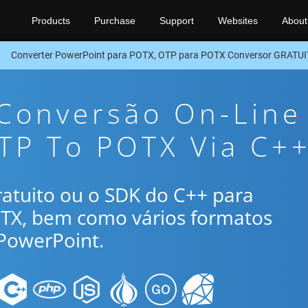
Products
Purchase
Support
Websites
About
Converter PowerPoint para POTX, OTP para POTX Conversor GRATU
 Conversão On-Line
TP To POTX Via C+
gratuito ou o SDK do C++ para
OTX, bem como vários formatos
PowerPoint.