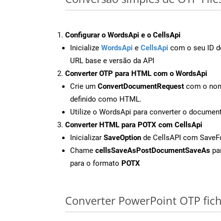
Configurar o WordsApi e o CellsApi
Inicialize
WordsApi
e
CellsApi
com o seu ID de
URL base e versão da API
Converter OTP para HTML com o WordsApi
Crie um
ConvertDocumentRequest
com o nome
definido como HTML.
Utilize o WordsApi para converter o docum
Converter HTML para POTX com CellsApi
Inicializar
SaveOption
de CellsAPI com Save
Chame
cellsSaveAsPostDocumentSaveAs
par
para o formato
POTX
Converter PowerPoint OTP fiche