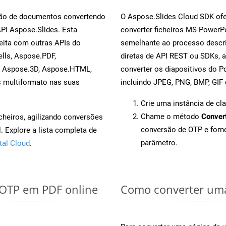
rsão de documentos convertendo
O Aspose.Slides Cloud SDK ofe
API Aspose.Slides. Esta
converter ficheiros MS PowerP
eita com outras APIs do
semelhante ao processo descri
lls, Aspose.PDF,
diretas de API REST ou SDKs, 
, Aspose.3D, Aspose.HTML,
converter os diapositivos do 
s multiformato nas suas
incluindo JPEG, PNG, BMP, GIF 
Crie uma instância de cl
Chame o método
Conver
cheiros, agilizando conversões
conversão de OTP e for
 Explore a lista completa de
parâmetro.
tal Cloud
.
 OTP em PDF online
Como converter uma