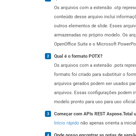
Os arquivos com a extensão .otp repre
conteúdo desse arquivo inclui informaçõ
outros elementos de slide. Esses arqui
armazenadas no próprio modelo. Os arq
OpenOffice Suite e o Microsoft PowerPo
Qual é o formato POTX?
Os arquivos com a extensão .potx repr
formato foi criado para substituir o f
arquivos gerados podem ser usados ​​pa
arquivos. Essas configurações podem inc
modelo pronto para uso para uso oficial
Começar com APIs REST Aspose.Total us
Início rápido
não apenas orienta a inici
Onde posso encontrar as notas de versã