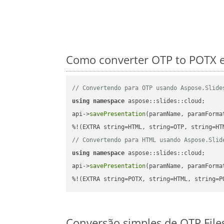
Como converter OTP to POTX e
// Convertendo para OTP usando Aspose.Slide
using
namespace
 aspose::slides::cloud;      
api->
savePresentation
(paramName, paramForma
// Convertendo para HTML usando Aspose.Slid
using
namespace
 aspose::slides::cloud;      
api->
savePresentation
(paramName, paramForma
%!(EXTRA string=POTX, string=HTML, string=P
Conversão simples de OTP Fil