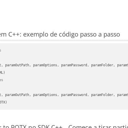
m C++: exemplo de código passo a passo
s
      

t, paramOutPath, paramOptions, paramPassword, paramFolder, param
es
      

t, paramOutPath, paramOptions, paramPassword, paramFolder, param
OTX)
es to POTX no SDK C++
Comece a tirar part