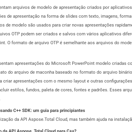
sentam arquivos de modelo de apresentação criados por aplicativ
es de apresentação na forma de slides com texto, imagens, formas
vos de modelo são usados ​​para criar novas apresentações rapida
uivos OTP podem ser criados e salvos com vários aplicativos dife
int. O formato de arquivo OTP é semelhante aos arquivos do model
esentam apresentações do Microsoft PowerPoint modelo criadas c
ormato do arquivo de maconha baseado no formato do arquivo binár
ra criar apresentações com o mesmo layout e outras configuraçõe
luir estilos, fundos, paleta de cores, fontes e padrões. Esses arqu
.
ando C++ SDK: um guia para principiantes
alização da API Aspose.Total Cloud, mas também ajuda na instalaçã
o da API Aspose. Total Cloud para C++?