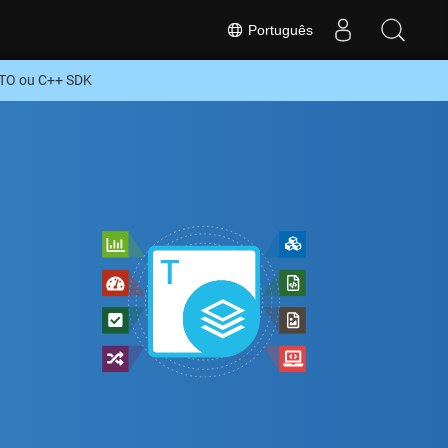
Português
ITO ou C++ SDK
+