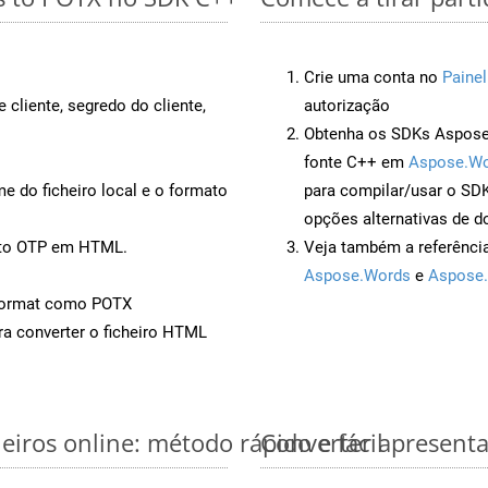
Crie uma conta no
Painel
 cliente, segredo do cliente,
autorização
Obtenha os SDKs Aspose.
fonte C++ em
Aspose.Wo
 do ficheiro local e o formato
para compilar/usar o S
opções alternativas de d
ento OTP em HTML.
Veja também a referênci
Aspose.Words
e
Aspose.
Format como POTX
a converter o ficheiro HTML
iros online: método rápido e fácil
Converter apresent