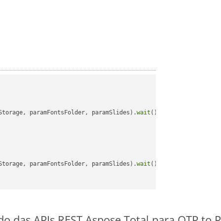
Storage, paramFontsFolder, paramSlides).
wait
();

Storage, paramFontsFolder, paramSlides).
wait
();

ido das APIs REST Aspose.Total para OTP to 