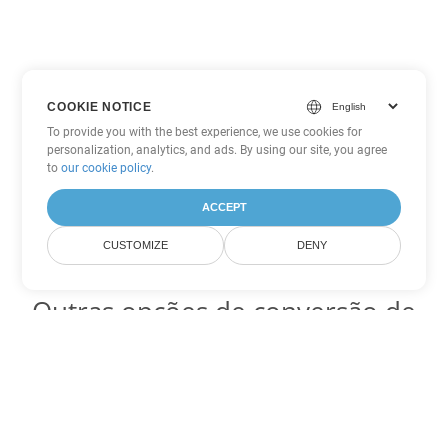
COOKIE NOTICE
To provide you with the best experience, we use cookies for
personalization, analytics, and ads. By using our site, you agree
to
our cookie policy
.
ACCEPT
CUSTOMIZE
DENY
Outras opções de conversão de
Word
Converter OTT em DOC
DOC:
Microsoft Word Binary Format