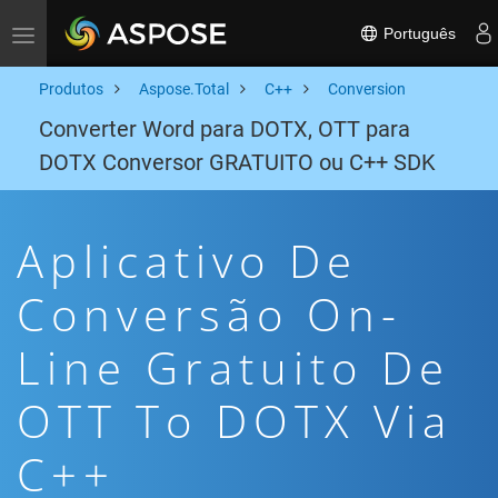
Português
Toggle navigation
Produtos
Aspose.Total
C++
Conversion
Converter Word para DOTX, OTT para
DOTX Conversor GRATUITO ou C++ SDK
Aplicativo De
Conversão On-
Line Gratuito De
OTT To DOTX Via
C++