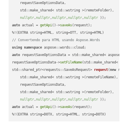
    requestSaveOptionsData,

    std::make_shared< std::wstring >(remoteFolder),

nullptr
,
nullptr
,
nullptr
,
nullptr
,
nullptr
 ))
auto
 actual = 
getApi
()->
saveAs
(request);

// Convertendo para HTML usando Aspose.Words
using
namespace
auto
 requestSaveOptionsData = std::make_shared< aspose::wo
requestSaveOptionsData->
setFileName
(std::make_shared< std
std::shared_ptr<requests::SaveAsRequest> 
request
(
new
 reque
    std::make_shared< std::wstring >(remoteFileName),

    requestSaveOptionsData,

    std::make_shared< std::wstring >(remoteFolder),

nullptr
,
nullptr
,
nullptr
,
nullptr
,
nullptr
 ))
auto
 actual = 
getApi
()->
saveAs
(request);

%!(EXTRA string=DOTX, string=HTML, string=DOTX)