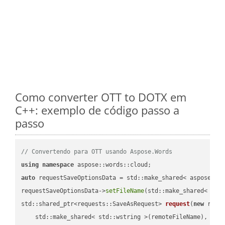
Como converter OTT to DOTX em
C++: exemplo de código passo a
passo
// Convertendo para OTT usando Aspose.Words
using
namespace
auto
 requestSaveOptionsData = std::make_shared< aspose::wo
requestSaveOptionsData->
setFileName
(std::make_shared< std
std::shared_ptr<requests::SaveAsRequest> 
request
(
new
 reque
    std::make_shared< std::wstring >(remoteFileName),
