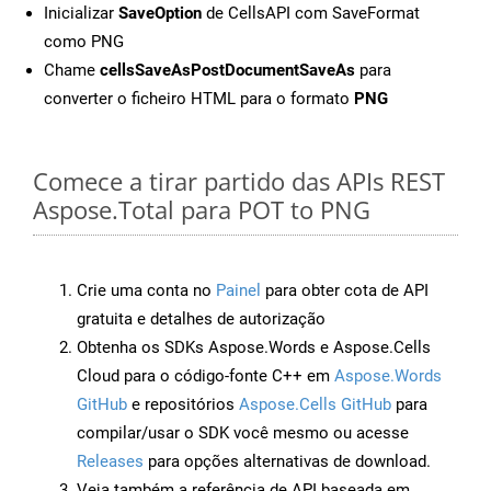
Inicializar
SaveOption
de CellsAPI com SaveFormat
como PNG
Chame
cellsSaveAsPostDocumentSaveAs
para
converter o ficheiro HTML para o formato
PNG
Comece a tirar partido das APIs REST
Aspose.Total para POT to PNG
Crie uma conta no
Painel
para obter cota de API
gratuita e detalhes de autorização
Obtenha os SDKs Aspose.Words e Aspose.Cells
Cloud para o código-fonte C++ em
Aspose.Words
GitHub
e repositórios
Aspose.Cells GitHub
para
compilar/usar o SDK você mesmo ou acesse
Releases
para opções alternativas de download.
Veja também a referência de API baseada em