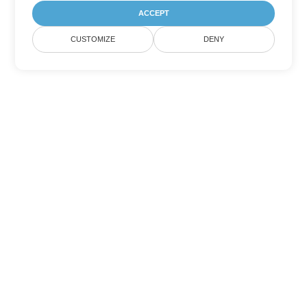
ACCEPT
CUSTOMIZE
DENY
Outras opções de conversão de
PowerPoint
Converter POT em DOC
DOC:
Microsoft Word Binary Format
Converter POT em DOT
DOT:
Microsoft Word Template Files
Converter POT em DOCX
DOCX:
Office 2007+ Word Document