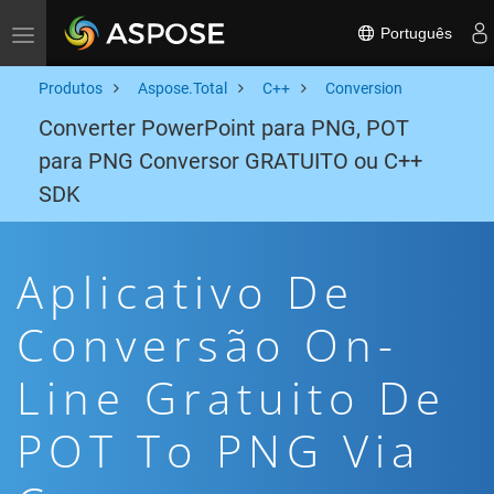
Português
Toggle navigation
Produtos
Aspose.Total
C++
Conversion
Converter PowerPoint para PNG, POT
para PNG Conversor GRATUITO ou C++
SDK
Aplicativo De
Conversão On-
Line Gratuito De
POT To PNG Via