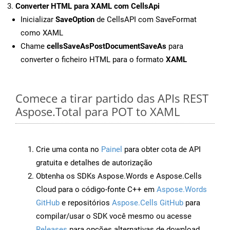
Converter HTML para XAML com CellsApi
Inicializar
SaveOption
de CellsAPI com SaveFormat
como XAML
Chame
cellsSaveAsPostDocumentSaveAs
para
converter o ficheiro HTML para o formato
XAML
Comece a tirar partido das APIs REST
Aspose.Total para POT to XAML
Crie uma conta no
Painel
para obter cota de API
gratuita e detalhes de autorização
Obtenha os SDKs Aspose.Words e Aspose.Cells
Cloud para o código-fonte C++ em
Aspose.Words
GitHub
e repositórios
Aspose.Cells GitHub
para
compilar/usar o SDK você mesmo ou acesse
Releases
para opções alternativas de download.