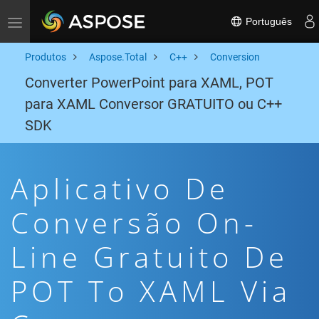
Português
Toggle navigation
Produtos
Aspose.Total
C++
Conversion
Converter PowerPoint para XAML, POT
para XAML Conversor GRATUITO ou C++
SDK
Aplicativo De
Conversão On-
Line Gratuito De
POT To XAML Via