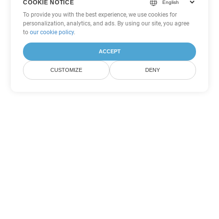
COOKIE NOTICE
To provide you with the best experience, we use cookies for
personalization, analytics, and ads. By using our site, you agree
to
our cookie policy
.
ACCEPT
CUSTOMIZE
DENY
Outras opções de conversão de
PowerPoint
Converter POT em DOC
DOC:
Microsoft Word Binary Format
Converter POT em DOT
DOT:
Microsoft Word Template Files