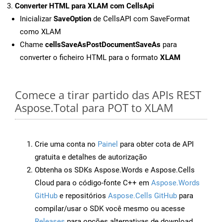
Converter HTML para XLAM com CellsApi
Inicializar
SaveOption
de CellsAPI com SaveFormat
como XLAM
Chame
cellsSaveAsPostDocumentSaveAs
para
converter o ficheiro HTML para o formato
XLAM
Comece a tirar partido das APIs REST
Aspose.Total para POT to XLAM
Crie uma conta no
Painel
para obter cota de API
gratuita e detalhes de autorização
Obtenha os SDKs Aspose.Words e Aspose.Cells
Cloud para o código-fonte C++ em
Aspose.Words
GitHub
e repositórios
Aspose.Cells GitHub
para
compilar/usar o SDK você mesmo ou acesse
Releases
para opções alternativas de download.