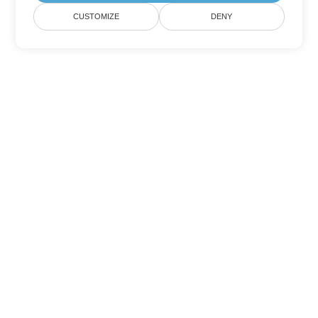
CUSTOMIZE
DENY
Outras opções de conversão de
PowerPoint
Converter POT em DOC
DOC:
Microsoft Word Binary Format
Converter POT em DOT
DOT:
Microsoft Word Template Files
Converter POT em DOCX
DOCX:
Office 2007+ Word Document
Converter POT em DOCM