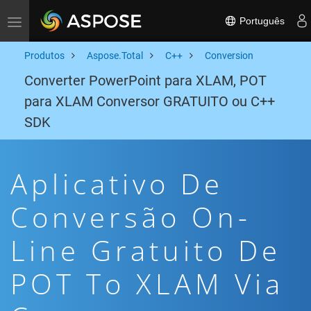
Português
Toggle navigation
Produtos
Aspose.Total
C++
Conversion
Converter PowerPoint para XLAM, POT
para XLAM Conversor GRATUITO ou C++
SDK
Aplicativo De
Conversão On-
Line Gratuito De
POT To XLAM Via