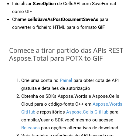
Inicializar
SaveOption
de CellsAPI com SaveFormat
como GIF
Chame
cellsSaveAsPostDocumentSaveAs
para
converter o ficheiro HTML para o formato
GIF
Comece a tirar partido das APIs REST
Aspose.Total para POTX to GIF
Crie uma conta no
Painel
para obter cota de API
gratuita e detalhes de autorização
Obtenha os SDKs Aspose.Words e Aspose.Cells
Cloud para o código-fonte C++ em
Aspose.Words
GitHub
e repositórios
Aspose.Cells GitHub
para
compilar/usar o SDK você mesmo ou acesse
Releases
para opções alternativas de download.
Veja também a referência de API baseada em