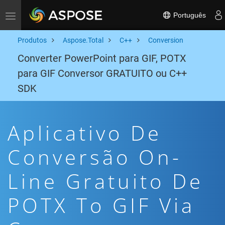
Português
Toggle navigation
Produtos
Aspose.Total
C++
Conversion
Converter PowerPoint para GIF, POTX
para GIF Conversor GRATUITO ou C++
SDK
Aplicativo De
Conversão On-
Line Gratuito De
POTX To GIF Via