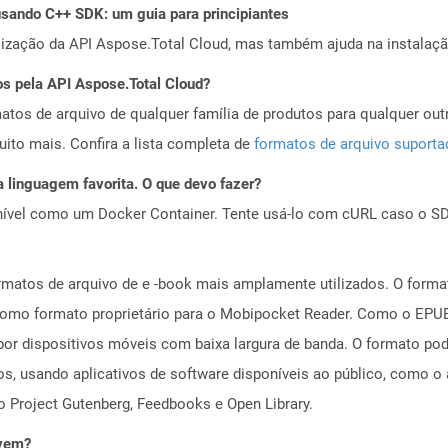
ando C++ SDK: um guia para principiantes
alização da API Aspose.Total Cloud, mas também ajuda na instalaçã
os pela API Aspose.Total Cloud?
tos de arquivo de qualquer família de produtos para qualquer outr
to mais. Confira a lista completa de
formatos de arquivo suport
 linguagem favorita. O que devo fazer?
ível como um Docker Container. Tente usá-lo com cURL caso o SDK
rmatos de arquivo de e -book mais amplamente utilizados. O form
como formato proprietário para o Mobipocket Reader. Como o EPUB,
or dispositivos móveis com baixa largura de banda. O formato pod
, usando aplicativos de software disponíveis ao público, como o 
o Project Gutenberg, Feedbooks e Open Library.
uvem?