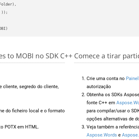
older),

 ))
OBI)
les to MOBI no SDK C++
Comece a tirar part
Crie uma conta no
Painel
 cliente, segredo do cliente,
autorização
Obtenha os SDKs Aspose.
fonte C++ em
Aspose.Wo
 do ficheiro local e o formato
para compilar/usar o S
opções alternativas de d
ento POTX em HTML.
Veja também a referênci
Aspose.Words
e
Aspose.