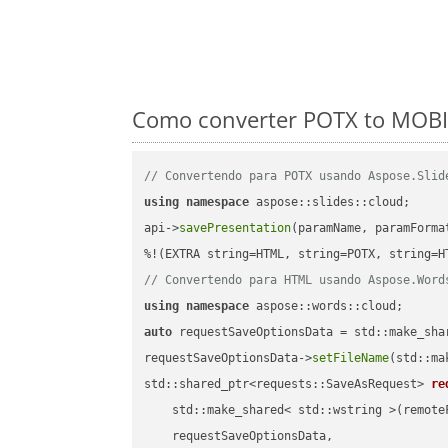
Como converter POTX to MOBI 
// Convertendo para POTX usando Aspose.Slid
using
namespace
 aspose::slides::cloud;      
api->
savePresentation
(paramName, paramForma
// Convertendo para HTML usando Aspose.Word
using
namespace
auto
 requestSaveOptionsData = std::make_sha
requestSaveOptionsData->
setFileName
(std::ma
std::shared_ptr<requests::SaveAsRequest> 
re
    std::make_shared< std::wstring >(remoteF
    requestSaveOptionsData,
