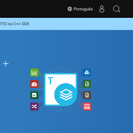
Português
UITO ou C++ SDK
++