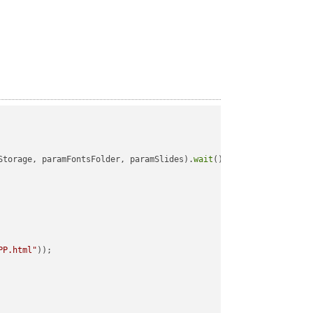
Storage, paramFontsFolder, paramSlides).
wait
();

PP.html"