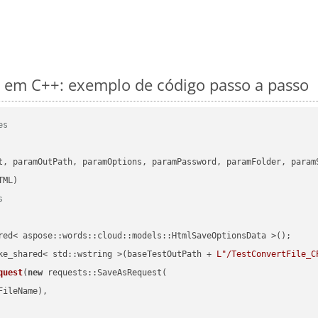
em C++: exemplo de código passo a passo
es
      

t, paramOutPath, paramOptions, paramPassword, paramFolder, param
s
red< aspose::words::cloud::models::HtmlSaveOptionsData >();

ke_shared< std::wstring >(baseTestOutPath + 
L"/TestConvertFile_C
quest
(
new
 requests::SaveAsRequest(

ileName),
