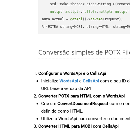
    std::make_shared< std::wstring >(remoteF
nullptr
,
nullptr
,
nullptr
,
nullptr
,
nullptr
auto
 actual = 
getApi
()->
saveAs
(request);

%!(EXTRA string=MOBI, string=HTML, string=M
Conversão simples de POTX Fi
Configurar o WordsApi e o CellsApi
Inicialize
WordsApi
e
CellsApi
com o seu ID de
URL base e versão da API
Converter POTX para HTML com o WordsApi
Crie um
ConvertDocumentRequest
com o nome
definido como HTML.
Utilize o WordsApi para converter o docum
Converter HTML para MOBI com CellsApi