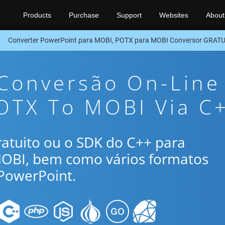
Products
Purchase
Support
Websites
About
Converter PowerPoint para MOBI, POTX para MOBI Conversor GRAT
 Conversão On-Line
POTX To MOBI Via C
gratuito ou o SDK do C++ para
MOBI, bem como vários formatos
PowerPoint.