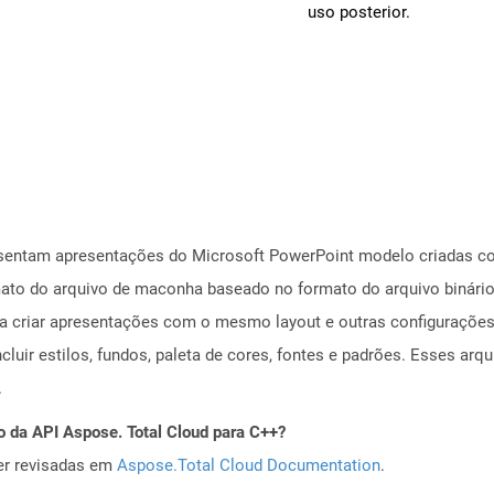
uso posterior.
esentam apresentações do Microsoft PowerPoint modelo criadas c
ormato do arquivo de maconha baseado no formato do arquivo binár
ra criar apresentações com o mesmo layout e outras configuraçõe
luir estilos, fundos, paleta de cores, fontes e padrões. Esses arqu
.
o da API Aspose. Total Cloud para C++?
er revisadas em
Aspose.Total Cloud Documentation
.