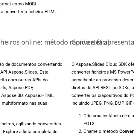
Format como MOBI
a converter o ficheiro HTML
eiros online: método rápido e fácil
Converter apresent
rsão de documentos convertendo
O Aspose.Slides Cloud SDK ofe
 API Aspose.Slides. Esta
converter ficheiros MS PowerP
eita com outras APIs do
semelhante ao processo descri
lls, Aspose.PDF,
diretas de API REST ou SDKs, 
, Aspose.3D, Aspose.HTML,
converter os diapositivos do 
s multiformato nas suas
incluindo JPEG, PNG, BMP, GIF 
Crie uma instância de cl
POTX
cheiros, agilizando conversões
Chame o método
Conver
 Explore a lista completa de