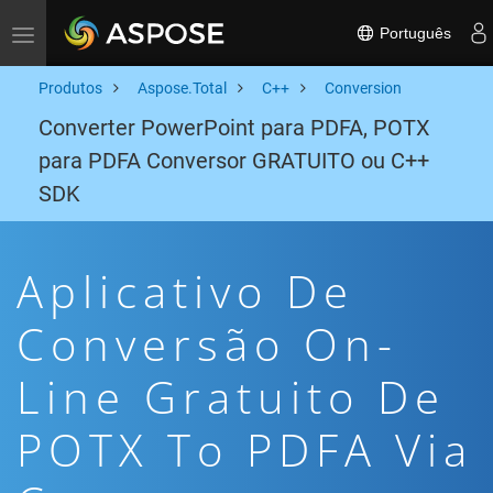
Português
Toggle navigation
Produtos
Aspose.Total
C++
Conversion
Converter PowerPoint para PDFA, POTX
para PDFA Conversor GRATUITO ou C++
SDK
Aplicativo De
Conversão On-
Line Gratuito De
POTX To PDFA Via