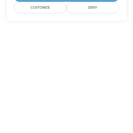
CUSTOMIZE
DENY
Outras opções de conversão de
PowerPoint
Converter POTX em DOC
DOC:
Microsoft Word Binary Format
Converter POTX em DOT
DOT:
Microsoft Word Template Files
Converter POTX em DOCX
DOCX:
Office 2007+ Word Document
Converter POTX em DOCM