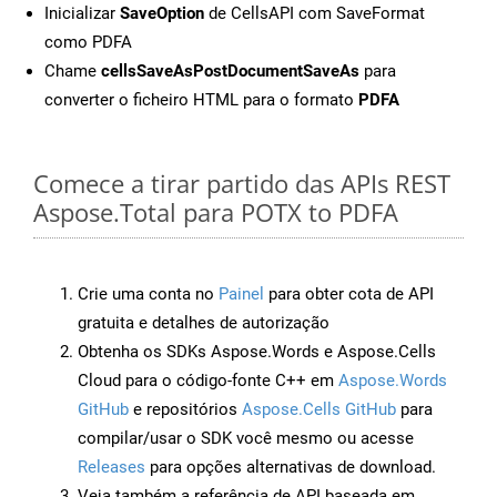
Inicializar
SaveOption
de CellsAPI com SaveFormat
como PDFA
Chame
cellsSaveAsPostDocumentSaveAs
para
converter o ficheiro HTML para o formato
PDFA
Comece a tirar partido das APIs REST
Aspose.Total para POTX to PDFA
Crie uma conta no
Painel
para obter cota de API
gratuita e detalhes de autorização
Obtenha os SDKs Aspose.Words e Aspose.Cells
Cloud para o código-fonte C++ em
Aspose.Words
GitHub
e repositórios
Aspose.Cells GitHub
para
compilar/usar o SDK você mesmo ou acesse
Releases
para opções alternativas de download.
Veja também a referência de API baseada em