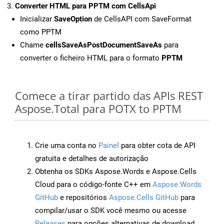
Converter HTML para PPTM com CellsApi
Inicializar
SaveOption
de CellsAPI com SaveFormat
como PPTM
Chame
cellsSaveAsPostDocumentSaveAs
para
converter o ficheiro HTML para o formato
PPTM
Comece a tirar partido das APIs REST
Aspose.Total para POTX to PPTM
Crie uma conta no
Painel
para obter cota de API
gratuita e detalhes de autorização
Obtenha os SDKs Aspose.Words e Aspose.Cells
Cloud para o código-fonte C++ em
Aspose.Words
GitHub
e repositórios
Aspose.Cells GitHub
para
compilar/usar o SDK você mesmo ou acesse
Releases
para opções alternativas de download.