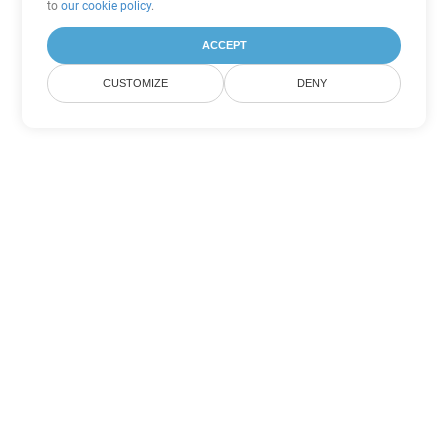
to
our cookie policy
.
ACCEPT
CUSTOMIZE
DENY
Outras opções de conversão de
PowerPoint
Converter POTX em DOC
DOC:
Microsoft Word Binary Format
Converter POTX em DOT
DOT:
Microsoft Word Template Files
Converter POTX em DOCX