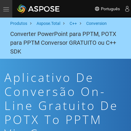
Português
Toggle navigation
Produtos
Aspose.Total
C++
Conversion
Converter PowerPoint para PPTM, POTX
para PPTM Conversor GRATUITO ou C++
SDK
Aplicativo De
Conversão On-
Line Gratuito De
POTX To PPTM