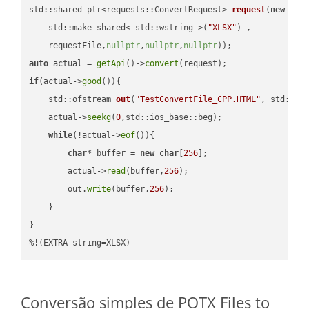
std::shared_ptr<requests::ConvertRequest> 
request
(
new
 requ
    std::make_shared< std::wstring >(
"XLSX"
) ,        

    requestFile,
nullptr
,
nullptr
,
nullptr
))
auto
 actual = 
getApi
()->
convert
if
(actual->
good
()){

std::ofstream 
out
(
"TestConvertFile_CPP.HTML"
, std::is
    actual->
seekg
(
0
,std::ios_base::beg);

while
(!actual->
eof
()){

char
* buffer = 
new
char
[
256
];

        actual->
read
(buffer,
256
);

        out.
write
(buffer,
256
);

    }

}

%!(EXTRA string=XLSX)
Conversão simples de POTX Files to