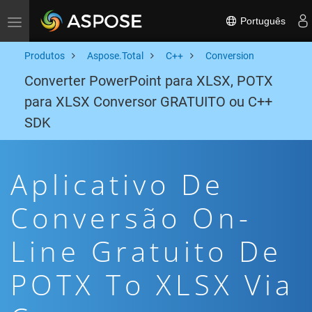
Português
Toggle navigation
Produtos
Aspose.Total
C++
Conversion
Converter PowerPoint para XLSX, POTX
para XLSX Conversor GRATUITO ou C++
SDK
Aplicativo De
Conversão On-
Line Gratuito De
POTX To XLSX Via