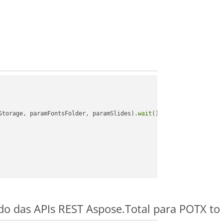
Storage, paramFontsFolder, paramSlides).
wait
();

ido das APIs REST Aspose.Total para POTX to