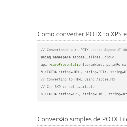
Como converter POTX to XPS e
// Convertendo para POTX usando Aspose.Slid
using
namespace
 aspose::slides::cloud;      
api->
savePresentation
(paramName, paramForma
// Converting to HTML Using Aspose.PDF
// C++ SKD is not available
%!(EXTRA string=XPS, string=HTML, string=XP
Conversão simples de POTX Fil