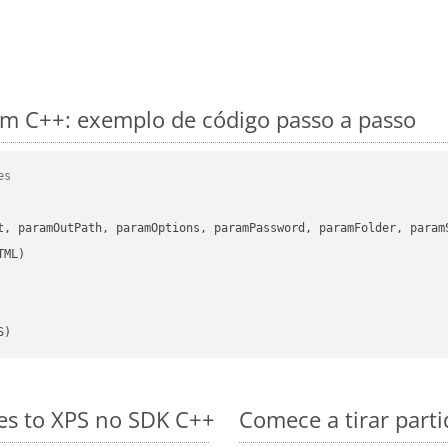
m C++: exemplo de código passo a passo
es
      

t, paramOutPath, paramOptions, paramPassword, paramFolder, param
S)
es to XPS no SDK C++
Comece a tirar part