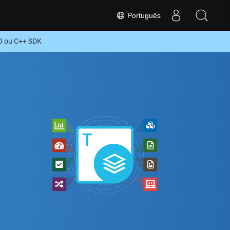
Português
O ou C++ SDK