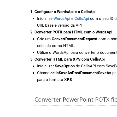
Configurar o WordsApi e o CellsApi
Inicialize
WordsApi
e
CellsApi
com o seu ID de
URL base e versão da API
Converter POTX para HTML com o WordsApi
Crie um
ConvertDocumentRequest
com o nome
definido como HTML.
Utilize o WordsApi para converter o docum
Converter HTML para XPS com CellsApi
Inicializar
SaveOption
de CellsAPI com Save
Chame
cellsSaveAsPostDocumentSaveAs
par
para o formato
XPS
Converter PowerPoint POTX fich