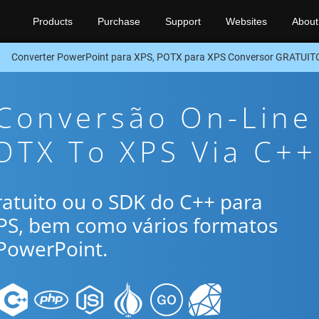
Products
Purchase
Support
Websites
About
Converter PowerPoint para XPS, POTX para XPS Conversor GRATUIT
 Conversão On-Line
OTX To XPS Via C++
gratuito ou o SDK do C++ para
XPS, bem como vários formatos
PowerPoint.