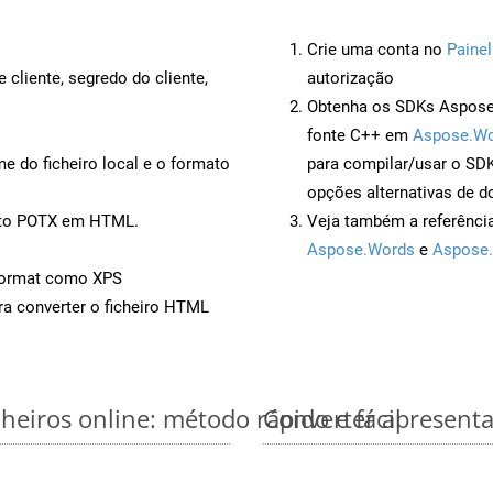
Crie uma conta no
Painel
 cliente, segredo do cliente,
autorização
Obtenha os SDKs Aspose.
fonte C++ em
Aspose.Wo
 do ficheiro local e o formato
para compilar/usar o S
opções alternativas de d
ento POTX em HTML.
Veja também a referênci
Aspose.Words
e
Aspose.
Format como XPS
a converter o ficheiro HTML
eiros online: método rápido e fácil
Converter apresent