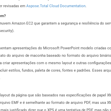
er revisadas em
Aspose.Total Cloud Documentation
.
vem?
nuvem Amazon EC2 que garantem a segurança e resiliência do servi
ecurity).
esentam apresentações do Microsoft PowerPoint modelo criadas c
ormato do arquivo de maconha baseado no formato do arquivo binár
ra criar apresentações com o mesmo layout e outras configuraçõe
luir estilos, fundos, paleta de cores, fontes e padrões. Esses arqu
.
layout da página que são baseados nas especificações de papel XM
rquivo EMF e é semelhante ao formato de arquivo PDF, mas usa XM
mais justificado dizer que o XPS é uma tentativa de PDF, mas não 