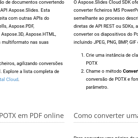
rsão de documentos convertendo
O Aspose.Slides Cloud SDK ofe
 API Aspose.Slides. Esta
converter ficheiros MS PowerP
eita com outras APIs do
semelhante ao processo descri
lls, Aspose.PDF,
diretas de API REST ou SDKs, 
, Aspose.3D, Aspose.HTML,
converter os diapositivos do 
s multiformato nas suas
incluindo JPEG, PNG, BMP, GIF 
Crie uma instância de cl
POTX
cheiros, agilizando conversões
Chame o método
Conver
 Explore a lista completa de
conversão de POTX e fo
tal Cloud
.
parâmetro.
 POTX em PDF online
Como converter uma