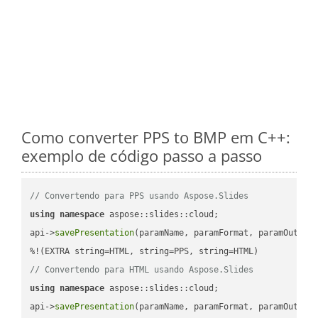
Como converter PPS to BMP em C++:
exemplo de código passo a passo
// Convertendo para PPS usando Aspose.Slides
using
namespace
 aspose::slides::cloud;            

api->
savePresentation
(paramName, paramFormat, paramOutPat
// Convertendo para HTML usando Aspose.Slides
using
namespace
 aspose::slides::cloud;            

api->
savePresentation
(paramName, paramFormat, paramOutPat