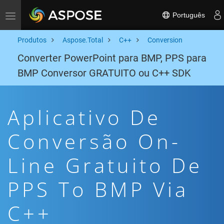
Português
Toggle navigation
Produtos
Aspose.Total
C++
Conversion
Converter PowerPoint para BMP, PPS para
BMP Conversor GRATUITO ou C++ SDK
Aplicativo De
Conversão On-
Line Gratuito De
PPS To BMP Via
C++