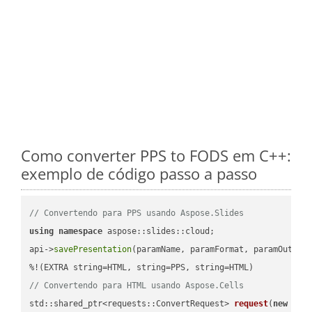
Como converter PPS to FODS em C++:
exemplo de código passo a passo
// Convertendo para PPS usando Aspose.Slides
using
namespace
 aspose::slides::cloud;            

api->
savePresentation
(paramName, paramFormat, paramOutPat
// Convertendo para HTML usando Aspose.Cells
std::shared_ptr<requests::ConvertRequest> 
request
(
new
 requ