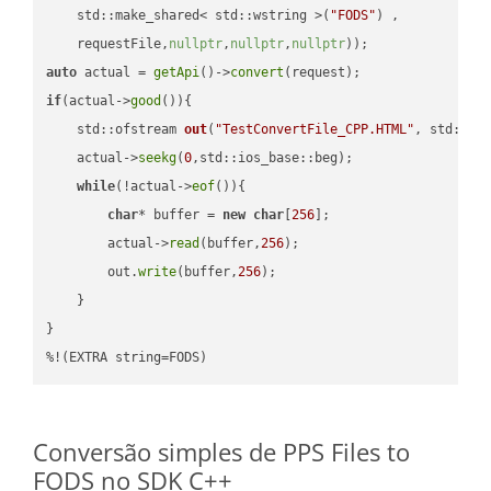
    std::make_shared< std::wstring >(
"FODS"
) ,        

    requestFile,
nullptr
,
nullptr
,
nullptr
))
auto
 actual = 
getApi
()->
convert
if
(actual->
good
()){

std::ofstream 
out
(
"TestConvertFile_CPP.HTML"
, std::is
    actual->
seekg
(
0
,std::ios_base::beg);

while
(!actual->
eof
()){

char
* buffer = 
new
char
[
256
];

        actual->
read
(buffer,
256
);

        out.
write
(buffer,
256
);

    }

}

%!(EXTRA string=FODS)
Conversão simples de PPS Files to
FODS no SDK C++