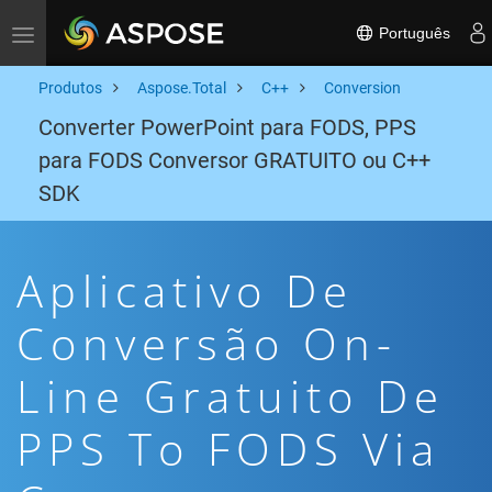
Português
Toggle navigation
Produtos
Aspose.Total
C++
Conversion
Converter PowerPoint para FODS, PPS
para FODS Conversor GRATUITO ou C++
SDK
Aplicativo De
Conversão On-
Line Gratuito De
PPS To FODS Via