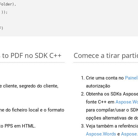
older),

 ))
F)
s to PDF no SDK C++
Comece a tirar part
Crie uma conta no
Painel
 cliente, segredo do cliente,
autorização
Obtenha os SDKs Aspose.
fonte C++ em
Aspose.Wo
 do ficheiro local e o formato
para compilar/usar o S
opções alternativas de d
nto PPS em HTML.
Veja também a referênci
Aspose.Words
e
Aspose.