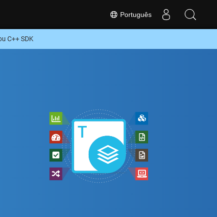
Português
 ou C++ SDK