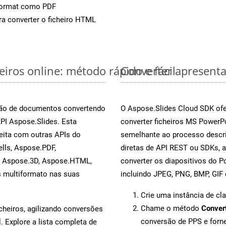
Format como PDF
a converter o ficheiro HTML
iros online: método rápido e fácil
Converter apresenta
rsão de documentos convertendo
O Aspose.Slides Cloud SDK ofe
API Aspose.Slides. Esta
converter ficheiros MS PowerP
eita com outras APIs do
semelhante ao processo descri
lls, Aspose.PDF,
diretas de API REST ou SDKs, 
, Aspose.3D, Aspose.HTML,
converter os diapositivos do 
s multiformato nas suas
incluindo JPEG, PNG, BMP, GIF 
Crie uma instância de cl
Chame o método
Conver
cheiros, agilizando conversões
conversão de PPS e for
 Explore a lista completa de