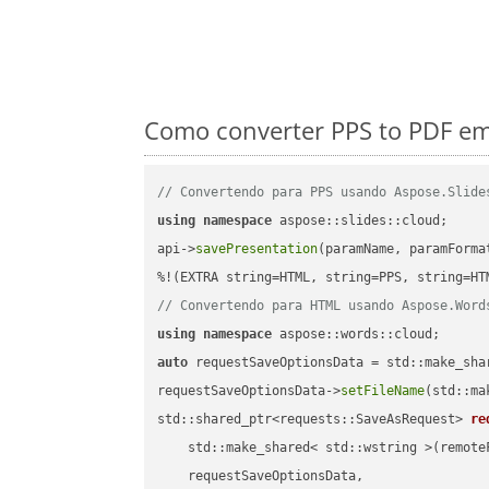
Como converter PPS to PDF em
// Convertendo para PPS usando Aspose.Slide
using
namespace
 aspose::slides::cloud;      
api->
savePresentation
(paramName, paramForma
// Convertendo para HTML usando Aspose.Word
using
namespace
auto
 requestSaveOptionsData = std::make_sha
requestSaveOptionsData->
setFileName
(std::ma
std::shared_ptr<requests::SaveAsRequest> 
re
    std::make_shared< std::wstring >(remoteF
    requestSaveOptionsData,
