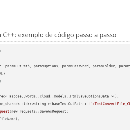
 C++: exemplo de código passo a passo
s
      

t, paramOutPath, paramOptions, paramPassword, paramFolder, param
s
red< aspose::words::cloud::models::HtmlSaveOptionsData >();

ke_shared< std::wstring >(baseTestOutPath + 
L"/TestConvertFile_C
quest
(
new
 requests::SaveAsRequest(

ileName),
