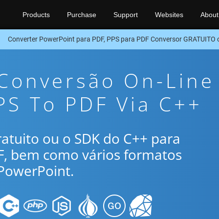
Products
Purchase
Support
Websites
About
Converter PowerPoint para PDF, PPS para PDF Conversor GRATUITO
 Conversão On-Line
PS To PDF Via C++
gratuito ou o SDK do C++ para
F, bem como vários formatos
PowerPoint.