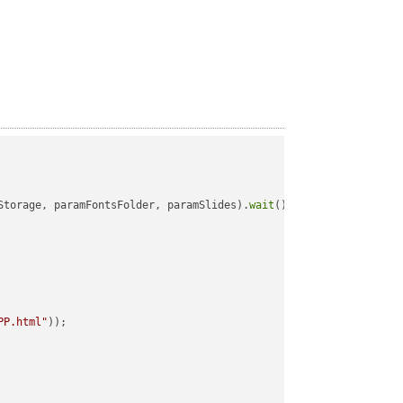
Storage, paramFontsFolder, paramSlides).
wait
();

PP.html"