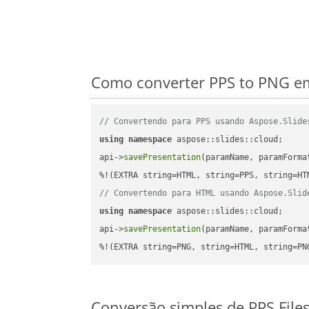
Como converter PPS to PNG em
// Convertendo para PPS usando Aspose.Slide
using
namespace
 aspose::slides::cloud;      
api->
savePresentation
(paramName, paramForma
// Convertendo para HTML usando Aspose.Slid
using
namespace
 aspose::slides::cloud;      
api->
savePresentation
(paramName, paramForma
%!(EXTRA string=PNG, string=HTML, string=PN
Conversão simples de PPS File