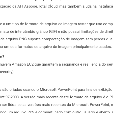
alização da API Aspose.Total Cloud, mas também ajuda na instalaçã
e -se a um tipo de formato de arquivo de imagem raster que usa co
mato de intercâmbio gráfico (GIF) e não possui limitações de direi
de arquivo PNG suporta compactação de imagem sem perdas que o
o um dos formatos de arquivo de imagem principalmente usados.
em?
nuvem Amazon EC2 que garantem a segurança e resiliência do servi
ecurity).
 são criados usando o Microsoft PowerPoint para fins de exibição d
nt 97-2003. A versão mais recente deste formato de arquivo é o P
ser lidos pelas versões mais recentes do Microsoft PowerPoint, 
ando um arquivo PPS é compartilhado com outro usuário e aberto