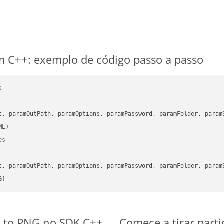
 C++: exemplo de código passo a passo
s
      

t, paramOutPath, paramOptions, paramPassword, paramFolder, param
es
      

t, paramOutPath, paramOptions, paramPassword, paramFolder, param
G)
s to PNG no SDK C++
Comece a tirar part