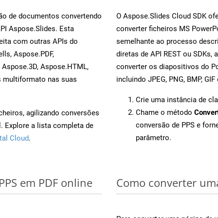
rsão de documentos convertendo
O Aspose.Slides Cloud SDK ofe
API Aspose.Slides. Esta
converter ficheiros MS PowerP
eita com outras APIs do
semelhante ao processo descri
lls, Aspose.PDF,
diretas de API REST ou SDKs, 
, Aspose.3D, Aspose.HTML,
converter os diapositivos do 
s multiformato nas suas
incluindo JPEG, PNG, BMP, GIF 
Crie uma instância de cl
Chame o método
Conver
cheiros, agilizando conversões
conversão de PPS e for
 Explore a lista completa de
parâmetro.
tal Cloud
.
 PPS em PDF online
Como converter uma