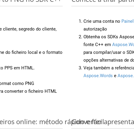
Crie uma conta no
Painel
 cliente, segredo do cliente,
autorização
Obtenha os SDKs Aspose.
fonte C++ em
Aspose.Wo
 do ficheiro local e o formato
para compilar/usar o S
opções alternativas de d
nto PPS em HTML.
Veja também a referênci
Aspose.Words
e
Aspose.
Format como PNG
a converter o ficheiro HTML
iros online: método rápido e fácil
Converter apresenta