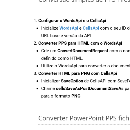
Configurar o WordsApi e o CellsApi
Inicialize
WordsApi
e
CellsApi
com o seu ID de
URL base e versão da API
Converter PPS para HTML com o WordsApi
Crie um
ConvertDocumentRequest
com o nome
definido como HTML.
Utilize o WordsApi para converter o docume
Converter HTML para PNG com CellsApi
Inicializar
SaveOption
de CellsAPI com Save
Chame
cellsSaveAsPostDocumentSaveAs
par
para o formato
PNG
Converter PowerPoint PPS fiche