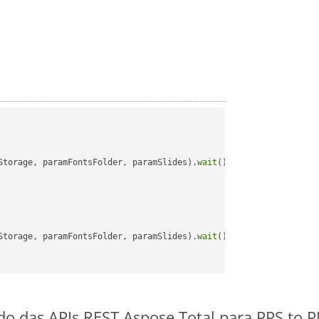
Storage, paramFontsFolder, paramSlides).
wait
();

Storage, paramFontsFolder, paramSlides).
wait
();

ido das APIs REST Aspose.Total para PPS to 