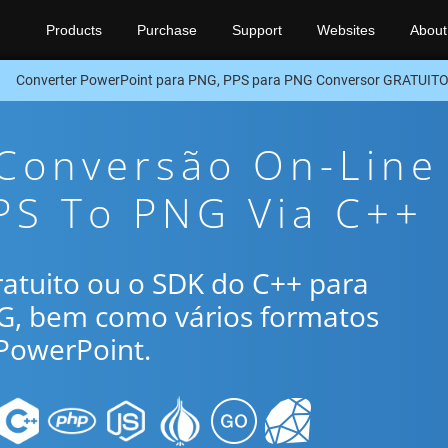
Products
Purchase
Support
Websites
About
Converter PowerPoint para PNG, PPS para PNG Conversor GRATUIT
 Conversão On-Line
PS To PNG Via C++
gratuito ou o SDK do C++ para
NG, bem como vários formatos
PowerPoint.