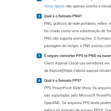
Início rápido
não apenas orienta a inici
Qual é o formato PNG?
PNG, gráficos de rede portáteis, refer
foi criado como uma substituição do for
PNG não suporta animações. O formato 
passagem do tempo, o PNG evoluiu com
É seguro converter PPS to PNG na nuv
Claro! Aspose Cloud usa servidores em 
da Aspose](https://about.aspose.cloud/s
Qual é o formato PPS?
PPS, PowerPoint Slide Show, Os arquivos
são suportadas pelo Microsoft PowerPoi
OpenXML. Os arquivos PPS ainda podem 
salvos no formato de arquivo PPSX. Qu