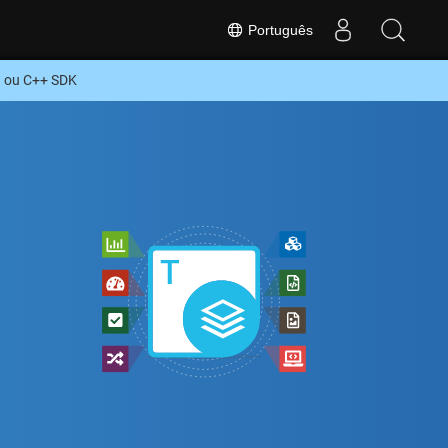
Português
O ou C++ SDK