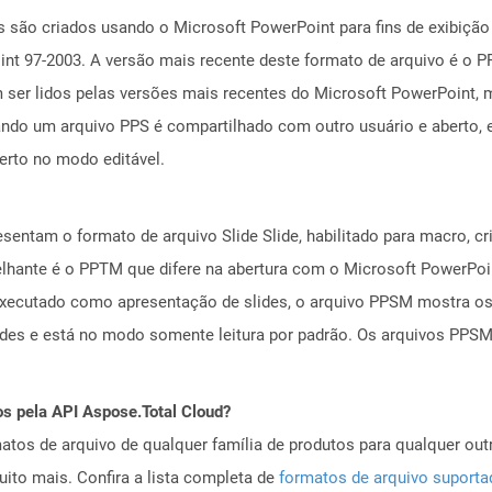
 são criados usando o Microsoft PowerPoint para fins de exibição d
nt 97-2003. A versão mais recente deste formato de arquivo é o P
ser lidos pelas versões mais recentes do Microsoft PowerPoint, 
ando um arquivo PPS é compartilhado com outro usuário e aberto
erto no modo editável.
entam o formato de arquivo Slide Slide, habilitado para macro, c
elhante é o PPTM que difere na abertura com o Microsoft PowerPoi
xecutado como apresentação de slides, o arquivo PPSM mostra o
ides e está no modo somente leitura por padrão. Os arquivos PPS
os pela API Aspose.Total Cloud?
tos de arquivo de qualquer família de produtos para qualquer outr
to mais. Confira a lista completa de
formatos de arquivo suport