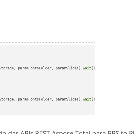
Storage, paramFontsFolder, paramSlides).
wait
();

Storage, paramFontsFolder, paramSlides).
wait
();

ido das APIs REST Aspose.Total para PPS to 