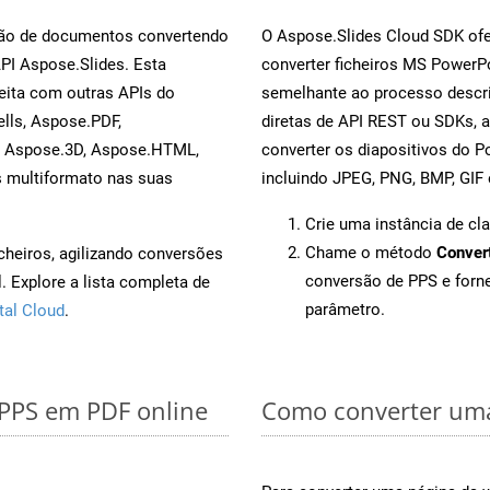
rsão de documentos convertendo
O Aspose.Slides Cloud SDK ofe
API Aspose.Slides. Esta
converter ficheiros MS PowerP
eita com outras APIs do
semelhante ao processo descri
lls, Aspose.PDF,
diretas de API REST ou SDKs, 
, Aspose.3D, Aspose.HTML,
converter os diapositivos do 
s multiformato nas suas
incluindo JPEG, PNG, BMP, GIF 
Crie uma instância de cl
Chame o método
Conver
cheiros, agilizando conversões
conversão de PPS e for
 Explore a lista completa de
parâmetro.
tal Cloud
.
 PPS em PDF online
Como converter uma