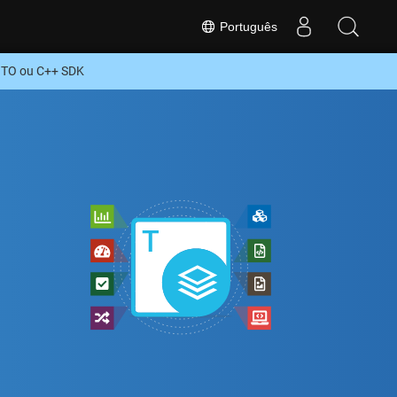
Português
ITO ou C++ SDK
+