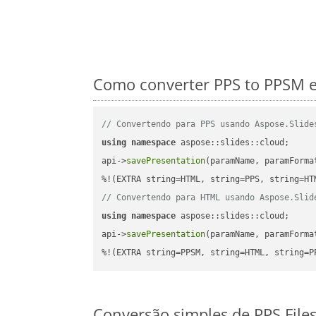
Como converter PPS to PPSM e
// Convertendo para PPS usando Aspose.Slide
using
namespace
 aspose::slides::cloud;      
api->
savePresentation
(paramName, paramForma
// Convertendo para HTML usando Aspose.Slid
using
namespace
 aspose::slides::cloud;      
api->
savePresentation
(paramName, paramForma
%!(EXTRA string=PPSM, string=HTML, string=P
Conversão simples de PPS Fil