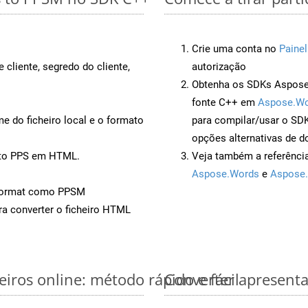
Crie uma conta no
Painel
 cliente, segredo do cliente,
autorização
Obtenha os SDKs Aspose.
fonte C++ em
Aspose.Wo
 do ficheiro local e o formato
para compilar/usar o S
opções alternativas de d
nto PPS em HTML.
Veja também a referênci
Aspose.Words
e
Aspose.
Format como PPSM
a converter o ficheiro HTML
iros online: método rápido e fácil
Converter apresenta