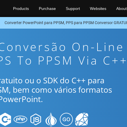
Products
Purchase
Support
Websites
About
Converter PowerPoint para PPSM, PPS para PPSM Conversor GRATU
 Conversão On-Line
PS To PPSM Via C+
gratuito ou o SDK do C++ para
PSM, bem como vários formatos
PowerPoint.