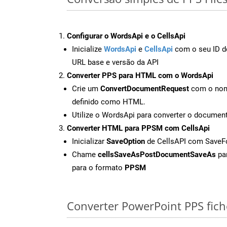
Configurar o WordsApi e o CellsApi
Inicialize
WordsApi
e
CellsApi
com o seu ID de
URL base e versão da API
Converter PPS para HTML com o WordsApi
Crie um
ConvertDocumentRequest
com o nome
definido como HTML.
Utilize o WordsApi para converter o docume
Converter HTML para PPSM com CellsApi
Inicializar
SaveOption
de CellsAPI com Save
Chame
cellsSaveAsPostDocumentSaveAs
par
para o formato
PPSM
Converter PowerPoint PPS fiche