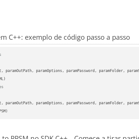
m C++: exemplo de código passo a passo
s
      

t, paramOutPath, paramOptions, paramPassword, paramFolder, param
es
      

t, paramOutPath, paramOptions, paramPassword, paramFolder, param
PSM)
es to PPSM no SDK C++
Comece a tirar part